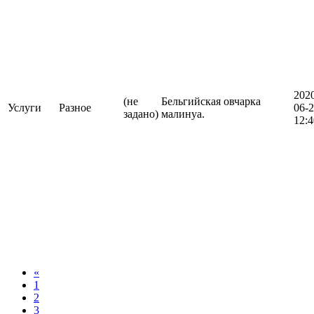
202
(не
Бельгийская овчарка
Услуги
Разное
06-
задано)
малинуа.
12:4
«
1
2
3