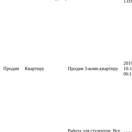
13:0
201
Продам
Квартиру
Продам 3-комн.квартиру
10-
06:1
Работа для студентов. Все