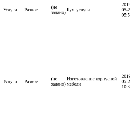
201
(не
Услуги
Разное
Бух. услуги
05-
задано)
05:5
201
(не
Изготовление корпусной
Услуги
Разное
05-
задано)
мебели
10:3