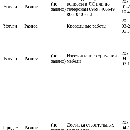
202
(не
вопросы в ЛС или по
Услуги
Разное
01-
задано)
телефонам 89697466649,
10:4
89619401613.
202
Услуги
Разное
Кровельные работы
03-
05:3
202
(не
Изготовление корпусной
Услуги
Разное
04-1
задано)
мебели
07:1
202
(не
Доставка строительных
Продам
Разное
04-