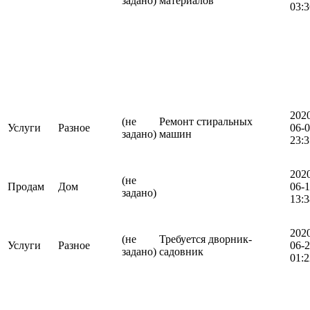
задано)
материалов
03:3
202
(не
Ремонт стиральных
Услуги
Разное
06-
задано)
машин
23:3
202
(не
Продам
Дом
06-
задано)
13:3
202
(не
Требуется дворник-
Услуги
Разное
06-
задано)
садовник
01:2