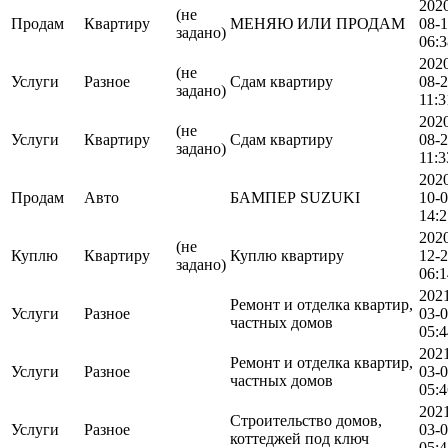
202
(не
Продам
Квартиру
МЕНЯЮ ИЛИ ПРОДАМ
08-
задано)
06:3
202
(не
Услуги
Разное
Сдам квартиру
08-
задано)
11:3
202
(не
Услуги
Квартиру
Сдам квартиру
08-
задано)
11:3
202
Продам
Авто
БАМПЕР SUZUKI
10-
14:2
202
(не
Куплю
Квартиру
Куплю квартиру
12-
задано)
06:1
202
Ремонт и отделка квартир,
Услуги
Разное
03-
частных домов
05:4
202
Ремонт и отделка квартир,
Услуги
Разное
03-
частных домов
05:4
202
Строительство домов,
Услуги
Разное
03-
коттеджей под ключ
05:4