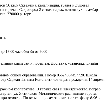
он 56 кв.м Скважина, канализация, туалет и душевая
и горячая. Сад-огород 2 сотки, гараж, летняя кухня, амбар
ска. 370000 р, торг
енты.
до 17:00 час обед Зп от 7000
альным размерам и проектам. Доставка, установка, дизайн
новном общем образовании. Номер 05624004457720. Школа
 года Саржан Татьяна Константиновна дата рождения 14 апреля
аражном кооперативе. В гараже свет и электричество, погреб,
 квартал, ул. Ялтинская. Металлические распашные ворота,
 при осмотре. По всем вопросам звонить по телефону. 8-961-