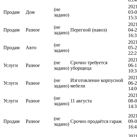
202
(не
Продам
Дом
03-
задано)
15:3
202
(не
Продам
Разное
Перегной (навоз)
04-
задано)
16:3
202
(не
Продам
Авто
05-
задано)
22:2
202
(не
Срочно требуется
Услуги
Разное
06-1
задано)
уборщица
10:3
202
(не
Изготовление корпусной
Услуги
Разное
06-
задано)
мебели
14:0
202
(не
Услуги
Разное
11 августа
08-
задано)
14:3
202
(не
Продам
Разное
Срочно продаётся гараж
09-
задано)
16:4
202