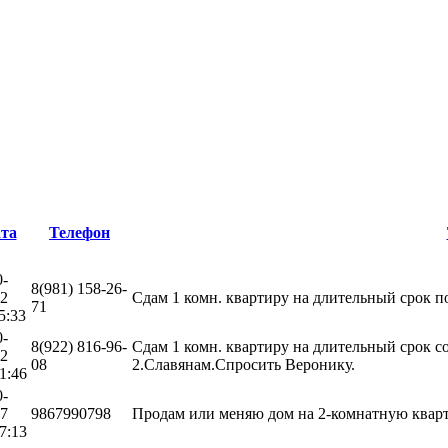
та
Телефон
0-
8(981) 158-26-
12
Сдам 1 комн. квартиру на длительный срок по 
71
5:33
0-
8(922) 816-96-
Сдам 1 комн. квартиру на длительный срок со
12
08
2.Славянам.Спросить Веронику.
1:46
0-
17
9867990798
Продам или меняю дом на 2-комнатную кварти
7:13