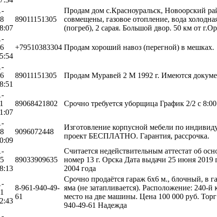
1-
Продам дом с.Красноуральск, Новоорский рай
08
89011151305
совмещены, газовое отопление, вода холодная 
8:07
(погреб), 2 сарая. Большой двор. 50 км от г.Ор
1-
26
+79510383304
Продам хороший навоз (перегной) в мешках.
5:54
1-
26
89011151305
Продам Муравей 2 М 1992 г. Имеются докум
8:51
1-
1
89068421802
Срочно требуется уборщица График 2/2 с 8:00 
1:07
1-
Изготовление корпусной мебели по индивиду
28
9096072448
проект БЕСПЛАТНО. Гарантия, рассрочка.
0:09
1-
Считается недействительным аттестат об ос
05
89033909635
номер 13 г. Орска Дата выдачи 25 июня 2019
8:13
2004 года
Срочно продаётся гараж 6х6 м., блочный, в г
1-
8-961-940-49-
яма (не затапливается). Расположение: 240-й
01
61
место на две машины. Цена 100 000 руб. Торг
2:43
940-49-61 Надежда
1-