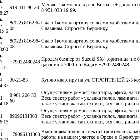
0-
Меняю 1-комн. кв. в р-не Вокзала + доплата 
17
919-311-96-23
8-951-038-19-99.
8:27
0-
8(922) 816-96-
Сдаю 1комн.квартиру со всеми удобствами на 
23
08
Славянам. Спросить Веронику.
1:46
0-
8(922) 816-96-
Сдаю 1комн.квартиру со всеми удобствами на 
23
08
Славянам. Спросить Веронику.
3:00
0-
Продам бампер от Suzuki SX4 .оригинал, не 
07
+79022480248
царапины.7000 т.р. Вадим +79022480248
1:11
0-
24
30-21-83
Куплю квартиру на ул. СТРОИТЕЛЕЙ 2-3 комн
4:37
1-
Осуществляем ремонт квартиры, офиса, частн
8 961 206-32-
01
Весь спектр работ - укладка полов, ламината
60
4:18
также установка сантехники, вся электрика и
1-
Осуществляем ремонт квартиры, офиса, частн
01
89096131363
Весь спектр работ - укладка полов, ламината
6:15
также установка сантехники, вся электрика и
1-
Выполняем полный спектр строительных рабо
01
+79096131363
работы на вашем участке в Орске и Оренбург
7:34