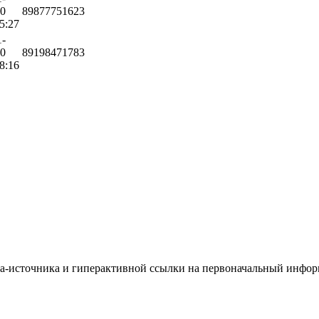
10
89877751623
5:27
1-
10
89198471783
8:16
йта-источника и гиперактивной ссылки на первоначальный инфо