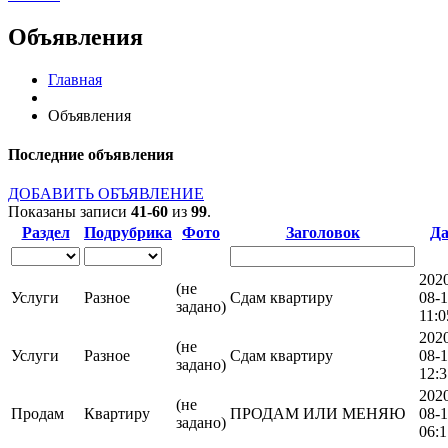
Объявления
Главная
Объявления
Последние объявления
ДОБАВИТЬ ОБЪЯВЛЕНИЕ
Показаны записи
41-60
из
99
.
Раздел
Подрубрика
Фото
Заголовок
Да
202
(не
Услуги
Разное
Сдам квартиру
08-
задано)
11:0
202
(не
Услуги
Разное
Сдам квартиру
08-
задано)
12:3
202
(не
Продам
Квартиру
ПРОДАМ ИЛИ МЕНЯЮ
08-
задано)
06:1