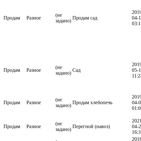
201
(не
Продам
Разное
Продам сад
04-
задано)
03:1
201
(не
Продам
Разное
Сад
05-
задано)
11:2
201
(не
Продам
Разное
Продам хлебопечь
04-
задано)
01:0
202
(не
Продам
Разное
Перегной (навоз)
04-
задано)
16:3
201