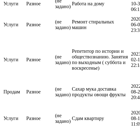
(не
Услуги
Разное
Работа на дому
10-
задано)
06:1
202
(не
Ремонт стиральных
Услуги
Разное
06-
задано)
машин
23:3
Репетитор по истории и
202
(не
обществознанию. Занятия
Услуги
Разное
02-
задано)
по выходным ( суббота и
22:1
воскресенье)
202
(не
Сахар мука доставка
Продам
Разное
08-
задано)
продукты овощи фрукты
20:4
202
(не
Услуги
Разное
Сдам квартиру
08-
задано)
11:0