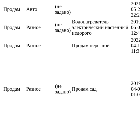
202
(не
Продам
Авто
05-
задано)
22:2
Водонагреватель
201
(не
Продам
Разное
электрический настенный
06-
задано)
недорого
12:4
202
Продам
Разное
Продам перегной
04-
11:3
201
(не
Продам
Разное
Продам сад
04-
задано)
01:0