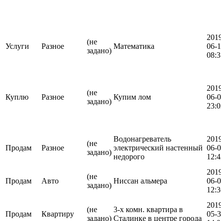
201
(не
Услуги
Разное
Математика
06-
задано)
08:3
201
(не
Куплю
Разное
Купим лом
06-
задано)
23:0
Водонагреватель
201
(не
Продам
Разное
электрический настенный
06-
задано)
недорого
12:4
201
(не
Продам
Авто
Ниссан альмера
06-
задано)
12:3
201
(не
3-х комн. квартира в
Продам
Квартиру
05-
задано)
Сталинке в центре города