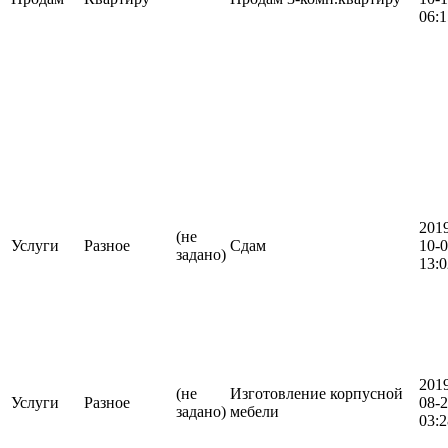
06:1
201
(не
Услуги
Разное
Сдам
10-
задано)
13:0
201
(не
Изготовление корпусной
Услуги
Разное
08-
задано)
мебели
03:2