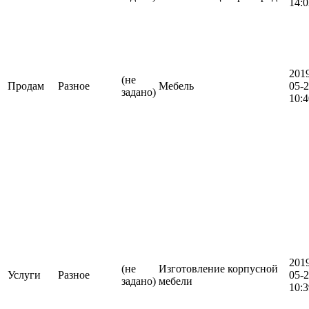
14:0
201
(не
Продам
Разное
Мебель
05-
задано)
10:4
201
(не
Изготовление корпусной
Услуги
Разное
05-
задано)
мебели
10:3