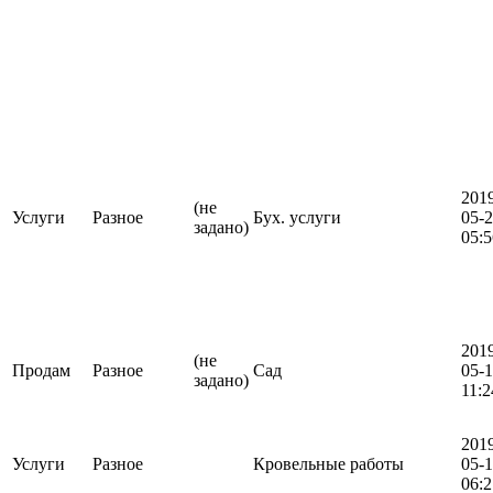
201
(не
Услуги
Разное
Бух. услуги
05-
задано)
05:5
201
(не
Продам
Разное
Сад
05-
задано)
11:2
201
Услуги
Разное
Кровельные работы
05-
06:2