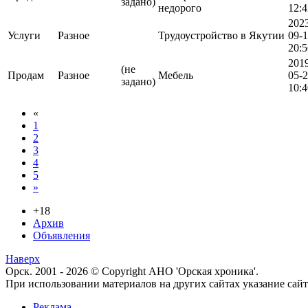
задано)
недорого
12:4
202
Услуги
Разное
Трудоустройство в Якутии
09-
20:5
201
(не
Продам
Разное
Мебель
05-
задано)
10:4
«
1
2
3
4
5
»
+18
Архив
Объявления
Наверх
Орск. 2001 - 2026 © Copyright АНО 'Орская хроника'.
При использовании материалов на других сайтах указание са
Реклама