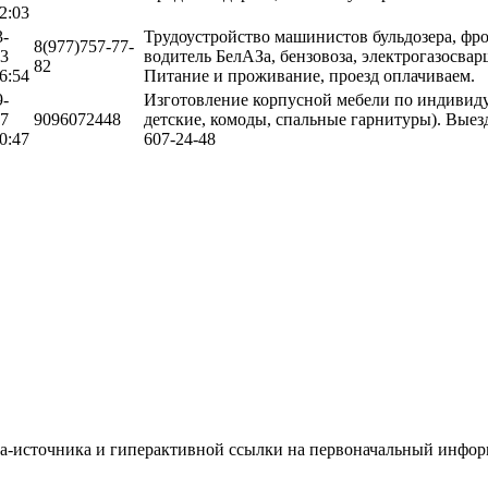
2:03
3-
Трудоустройство машинистов бульдозера, фро
8(977)757-77-
13
водитель БелАЗа, бензовоза, электрогазосвар
82
6:54
Питание и проживание, проезд оплачиваем.
9-
Изготовление корпусной мебели по индивиду
27
9096072448
детские, комоды, спальные гарнитуры). Выез
0:47
607-24-48
йта-источника и гиперактивной ссылки на первоначальный инфо