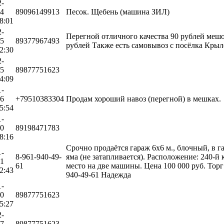
2-
04
89096149913
Песок. Щебень (машина ЗИЛ)
8:01
2-
Перегной отличного качества 90 рублей мешо
15
89377967493
рублей Также есть самовывоз с посёлка Крыл
2:30
2-
05
89877751623
4:09
1-
26
+79510383304
Продам хороший навоз (перегной) в мешках.
5:54
1-
10
89198471783
8:16
Срочно продаётся гараж 6х6 м., блочный, в г
1-
8-961-940-49-
яма (не затапливается). Расположение: 240-й
01
61
место на две машины. Цена 100 000 руб. Торг
2:43
940-49-61 Надежда
1-
10
89877751623
5:27
2-
17
89877751623