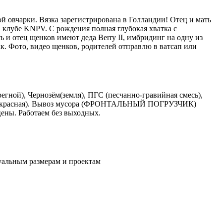
 овчарки. Вязка зарегистрирована в Голландии! Отец и мать
 клубе KNPV. С рождения полная глубокая хватка с
 и отец щенков имеют деда Berry II, имбридинг на одну из
. Фото, видео щенков, родителей отправлю в ватсап или
), Чернозём(земля), ПГС (песчанно-гравийная смесь),
ина(красная). Вывоз мусора (ФРОНТАЛЬНЫЙ ПОГРУЗЧИК)
ены. Работаем без выходных.
уальным размерам и проектам