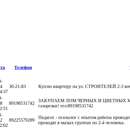
та
Телефон
0-
24
30-21-83
Куплю квартиру на ул. СТРОИТЕЛЕЙ 2-3 комн
4:37
9-
ЗАКУПАЕМ ЛОМ ЧЕРНЫХ И ЦВЕТНЫХ МЕТ
08
89198531742
газорезки! тел:89198531742
2:51
3-
Педагог - психолог с опытом работы проводит
22
89225579289
проходят в малых группах по 2-4 человека.
2:02