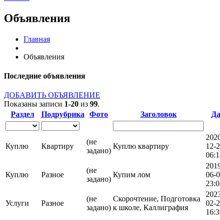
Объявления
Главная
Объявления
Последние объявления
ДОБАВИТЬ ОБЪЯВЛЕНИЕ
Показаны записи
1-20
из
99
.
Раздел
Подрубрика
Фото
Заголовок
Да
202
(не
Куплю
Квартиру
Куплю квартиру
12-
задано)
06:1
201
(не
Куплю
Разное
Купим лом
06-
задано)
23:0
202
(не
Скорочтение, Подготовка
Услуги
Разное
02-
задано)
к школе, Каллиграфия
16:3