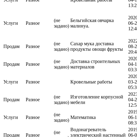
13:2
202
(не
Бельгийская овчарка
Услуги
Разное
06-
задано)
малинуа.
12:4
202
(не
Сахар мука доставка
Продам
Разное
08-
задано)
продукты овощи фрукты
20:4
202
(не
Доставка строительных
Продам
Разное
04-
задано)
материалов
03:3
202
Услуги
Разное
Кровельные работы
03-
05:3
202
(не
Изготовление корпусной
Продам
Разное
04-
задано)
мебели
12:5
201
(не
Услуги
Разное
Математика
06-
задано)
08:3
Водонагреватель
201
(не
Продам
Разное
электрический настенный
06-