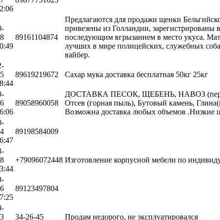
2:06
Предлагаются для продажи щенки Бельгийской
0-
привезены из Голландии, зарегистрированы в
28
89161104874
последующим вгрызанием в место укуса. Мать
0:49
лучших в мире полицейских, служебных собак
вайбер.
2-
25
89619219672
Сахар мука доставка бесплатная 50кг 25кг
8:44
0-
ДОСТАВКА ПЕСОК, ЩЕБЕНЬ, НАВОЗ (перегной
16
89058960058
Отсев (горная пыль), Бутовый камень, Гл
6:06
Возможна доставка любых объемов .Низкие ц
0-
24
89198584009
6:47
3-
28
+79096072448
Изготовление корпусной мебели по индивид
3:44
9-
16
89123497804
7:25
9-
03
34-26-45
Продам недорого, не эксплуатировался