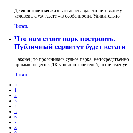
Девяностолетняя жизнь отмерена далеко не каждому
человеку, а уж газете – в особенности. Удивительно
Читать
Что нам стоит парк построить.
Публичный сервитут будет кстати
Наконец-то прояснилась судьба парка, непосредственно
примыкающего к ДК машиностроителей, ныне именуе
Читать
«
1
2
3
4
5
6
7
8
9