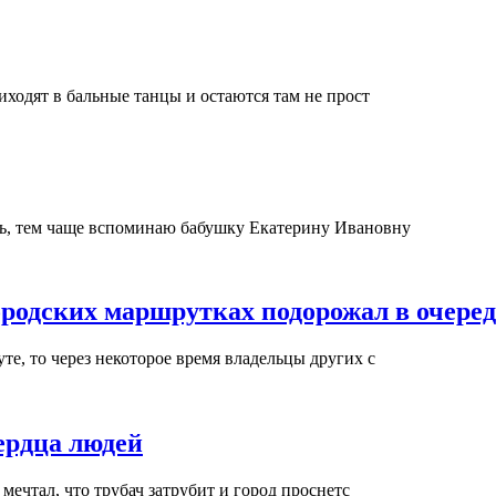
иходят в бальные танцы и остаются там не прост
сь, тем чаще вспоминаю бабушку Екатерину Ивановну
ородских маршрутках подорожал в очеред
е, то через некоторое время владельцы других с
ердца людей
 мечтал, что трубач затрубит и город проснетс