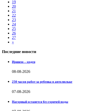
19
20
21
22
23
24
25
26
27
»
Последние новости
Иринею – орден
08-08-2026
250 часов работ за ребенка в автолюльке
07-08-2026
Нагорный останется без горячей воды