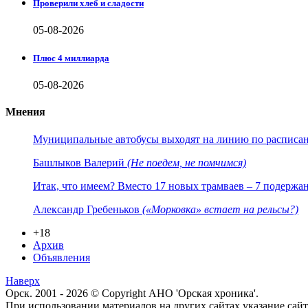
Проверили хлеб и сладости
05-08-2026
Плюс 4 миллиарда
05-08-2026
Мнения
Муниципальные автобусы выходят на линию по расписанию
Башлыков Валерий
(Не поедем, не помчимся)
Итак, что имеем? Вместо 17 новых трамваев – 7 подержа
Александр Гребеньков
(«Морковка» встает на рельсы?)
+18
Архив
Объявления
Наверх
Орск. 2001 - 2026 © Copyright АНО 'Орская хроника'.
При использовании материалов на других сайтах указание са