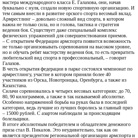
мастера международного класса Е. Галахова, они, начав
буквально с нуля, создали новую спортивную организацию. И
тем самым внесли в развитие орского спорта весомый вклад.
Армрестлинг – довольно сложный вид спорта, в котором
важна не только сила, но и голова, тактика и стратегия
ведения боя. Существует даже специальный комплекс
физических упражнений для совершенствования приемов.
– С открытием Федерации армспорта появится возможность
не только организовывать соревнования на высоком уровне,
но и обучать ребят мастерству ведения боя, то есть превратить
любительский вид спорта в профессиональный, – говорит
Галахов.
В честь открытия федерации в парке состоялся чемпионат по
армрестлингу, участие в котором приняли более 40
участников из Орска, Новотроицка, Оренбурга, а также из
Казахстана.
Силачи соревновались в четырех весовых категориях: до 70,
80, 90 килограммов, а также в так называемой абсолютке.
Особенно напряженной борьба на руках была в последней
категории, ведь лучшие из лучших боролись за главный приз
– 15000 рублей. С азартом наблюдали за происходящим
болельщики.
В итоге абсолютным победителем и обладателем денежного
приза стал В. Пикалов. Это неудивительно, так как он
является президентом региональной организации армспорта и