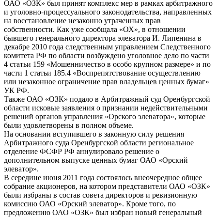
ОАО «ОЗК» был принят комплекс мер в рамках арбитражного
и уголовно-процессуального законодательства, направленных
на восстановление незаконно утраченных прав
собственности. Как уже сообщала «ОХ», в отношении
бывшего генерального директора элеватора И. Липенина в
декабре 2010 года следственным управлением Следственного
комитета РФ по области возбуждено уголовное дело по части
4 статьи 159 «Мошенничество в особо крупном размере» и по
части 1 статьи 185.4 «Воспрепятствование осуществлению
или незаконное ограничение прав владельцев ценных бумаг»
УК РФ.
Также ОАО «ОЗК» подало в Арбитражный суд Оренбургской
области исковые заявления о признании недействительными
решений органов управления «Орского элеватора», которые
были удовлетворены в полном объеме.
На основании вступившего в законную силу решения
Арбитражного суда Оренбургской области региональное
отделение ФСФР РФ аннулировало решение о
дополнительном выпуске ценных бумаг ОАО «Орский
элеватор».
В середине июня 2011 года состоялось внеочередное общее
собрание акционеров, на котором представители ОАО «ОЗК»
были избраны в состав совета директоров и ревизионную
комиссию ОАО «Орский элеватор». Кроме того, по
предложению ОАО «ОЗК» был избран новый генеральный