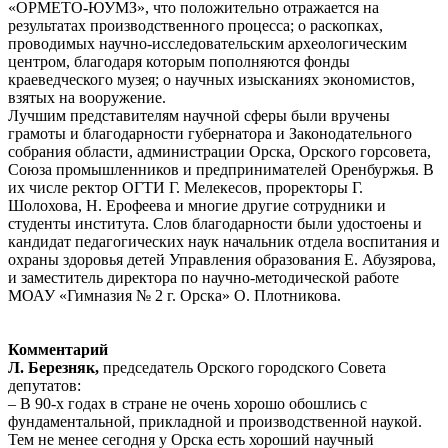
«ОРМЕТО-ЮУМЗ», что положительно отражается на
результатах производственного процесса; о раскопках,
проводимых научно-исследовательским археологическим
центром, благодаря которым пополняются фонды
краеведческого музея; о научных изысканиях экономистов,
взятых на вооружение.
Лучшим представителям научной сферы были вручены
грамоты и благодарности губернатора и Законодательного
собрания области, администрации Орска, Орского горсовета,
Союза промышленников и предпринимателей Оренбуржья. В
их числе ректор ОГТИ Г. Мелекесов, проректоры Г.
Шолохова, Н. Ерофеева и многие другие сотрудники и
студенты института. Слов благодарности были удостоены и
кандидат педагогических наук начальник отдела воспитания и
охраны здоровья детей Управления образования Е. Абузярова,
и заместитель директора по научно-методической работе
МОАУ «Гимназия № 2 г. Орска» О. Плотникова.
Комментарий
Л. Березняк,
председатель Орского городского Совета
депутатов:
– В 90-х годах в стране не очень хорошо обошлись с
фундаментальной, прикладной и производственной наукой.
Тем не менее сегодня у Орска есть хороший научный