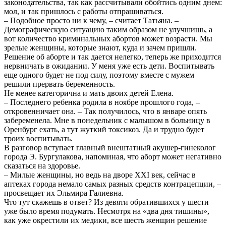
законодательства, так как рассчитывали обойтись одним днем:
мол, и так пришлось с работы отпрашиваться.
– Подобное просто ни к чему, – считает Татьяна. –
Демографическую ситуацию таким образом не улучшишь, а
вот количество криминальных абортов может возрасти. Мы
зрелые женщины, которые знают, куда и зачем пришли.
Решение об аборте и так дается нелегко, теперь же приходится
нервничать в ожидании. У меня уже есть дети. Воспитывать
еще одного будет не под силу, поэтому вместе с мужем
решили прервать беременность.
Не менее категорична и мать двоих детей Елена.
– Последнего ребенка родила в ноябре прошлого года, –
откровенничает она. – Так получилось, что в январе опять
забеременела. Мне в понедельник с малышом в больницу в
Оренбург ехать, а тут жуткий токсикоз. Да и трудно будет
троих воспитывать.
В разговор вступает главный внештатный акушер-гинеколог
города Э. Бургулакова, напоминая, что аборт может негативно
сказаться на здоровье.
– Милые женщины, но ведь на дворе XXI век, сейчас в
аптеках города немало самых разных средств контрацепции, –
просвещает их Эльмира Галиевна.
Что тут скажешь в ответ? Из девяти обратившихся у шести
уже было время подумать. Несмотря на «два дня тишины»,
как уже окрестили их медики, все шесть женщин решение