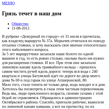
МЕНЮ
Грязь течет в наш дом
Общество
11-08-2012
В рубрике «Дежурный по городу» от 31 июля я прочитала,
как владелец маршрута № 37а. Морычев отчитался по поводу
отсыпки стоянки, и хочу высказать свое мнение относительно
этого наболевшего вопроса.
За 5 лет маршрутчики засыпали наше болото по одной
машине в год, то есть ровно столько, сколько было им нужно
для расширения стоянки. И все. При этом они засыпали
ливневую канаву вдоль трамвайного кольца – пришлось
самим чистить ручей вдоль дороги: теперь вся вода с 240
квартала и улицы Батумской идет по дороге во двор моего
дома № 69 и под гараж по улице Апшеронской, 80.
Мало того, стало топить не только двор, вода заходит и в дом.
Хотелось бы посмотреть в глаза этим частным перевозчикам.
Ведь мы, люди преклонного возраста, своими силами с этой
бедой не справляемся. Обращались в администрацию
Октябрьского района. Спасибо, приехали рабочие, выкосили
по ливневой канаве камыши, а вот на прочистку, по их