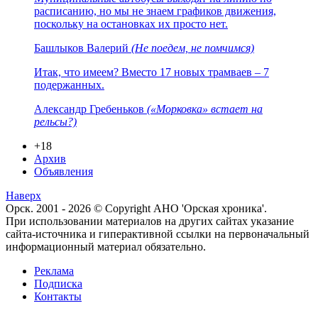
расписанию, но мы не знаем графиков движения,
поскольку на остановках их просто нет.
Башлыков Валерий
(Не поедем, не помчимся)
Итак, что имеем? Вместо 17 новых трамваев – 7
подержанных.
Александр Гребеньков
(«Морковка» встает на
рельсы?)
+18
Архив
Объявления
Наверх
Орск. 2001 - 2026 © Copyright АНО 'Орская хроника'.
При использовании материалов на других сайтах указание
сайта-источника и гиперактивной ссылки на первоначальный
информационный материал обязательно.
Реклама
Подписка
Контакты