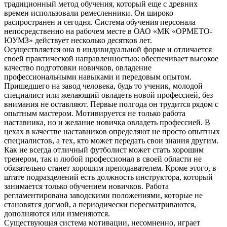
традиционный метод обучения, который еще с древних
времен использовали ремесленники. Он широко
распространен и сегодня. Система обучения персонала
непосредственно на рабочем месте в ОАО «МК «ОРМЕТО-
ЮУМЗ» действует несколько десятков лет.
Осуществляется она в индивидуальной форме и отличается
своей практической направленностью: обеспечивает высокое
качество подготовки новичков, овладение
профессиональными навыками и передовым опытом.
Пришедшего на завод человека, будь то ученик, молодой
специалист или желающий овладеть новой профессией, без
внимания не оставляют. Первые полгода он трудится рядом с
опытным мастером. Мотивируется не только работа
наставника, но и желание новичка овладеть профессией. В
цехах в качестве наставников определяют не просто опытных
специалистов, а тех, кто может передать свои знания другим.
Как не всегда отличный футболист может стать хорошим
тренером, так и любой профессионал в своей области не
обязательно станет хорошим преподавателем. Кроме этого, в
штате подразделений есть должность инструктора, который
занимается только обучением новичков. Работа
регламентирована заводскими положениями, которые не
становятся догмой, а периодически пересматриваются,
дополняются или изменяются.
Существующая система мотивации, несомненно, играет