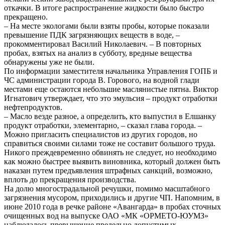
откачки. В итоге распространение жидкости было быстро
прекращено.
– На месте экологами были взяты пробы, которые показали
превышение ПДК загрязняющих веществ в воде, –
прокомментировал Василий Николаевич. – В повторных
пробах, взятых на анализ в субботу, вредные вещества
обнаружены уже не были.
По информации заместителя начальника Управления ГОПБ и
ЧС администрации города В. Горового, на водной глади
местами еще остаются небольшие маслянистые пятна. Виктор
Игнатович утверждает, что это эмульсия – продукт отработки
нефтепродуктов.
– Масло везде разное, а определить, кто выпустил в Елшанку
продукт отработки, элементарно, – сказал глава города. –
Можно пригласить специалистов из других городов, но
справиться своими силами тоже не составит большого труда.
Никого преждевременно обвинять не следует, но необходимо
как можно быстрее выявить виновника, который должен быть
наказан путем предъявления штрафных санкций, возможно,
вплоть до прекращения производства.
На долю многострадальной речушки, помимо масштабного
загрязнения мусором, приходились и другие ЧП. Напомним, в
июне 2010 года в речке районе «Авангарда» в пробах сточных
очищенных вод на выпуске ОАО «МК «ОРМЕТО-ЮУМЗ»
наблюдалось превышение предельно допустимых