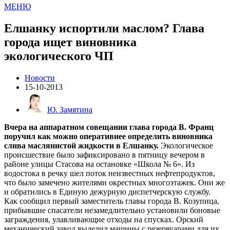
МЕНЮ
Елшанку испортили маслом? Глава
города ищет виновника
экологического ЧП
Новости
15-10-2013
Ю. Замятина
Вчера на аппаратном совещании глава города В. Франц
поручил как можно оперативнее определить виновника
слива маслянистой жидкости в Елшанку.
Экологическое
происшествие было зафиксировано в пятницу вечером в
районе улицы Стасова на остановке «Школа № 6». Из
водостока в речку шел поток неизвестных нефтепродуктов,
что было замечено жителями окрестных многоэтажек. Они же
и обратились в Единую дежурную диспетчерскую службу.
Как сообщил первый заместитель главы города В. Козупица,
прибывшие спасатели незамедлительно установили боновые
заграждения, улавливающие отходы на спусках. Орский
механический завод выделил машины с резервуарами для их