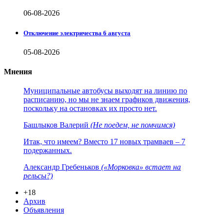
06-08-2026
Отключение электричества 6 августа
05-08-2026
Мнения
Муниципальные автобусы выходят на линию по
расписанию, но мы не знаем графиков движения,
поскольку на остановках их просто нет.
Башлыков Валерий
(Не поедем, не помчимся)
Итак, что имеем? Вместо 17 новых трамваев – 7
подержанных.
Александр Гребеньков
(«Морковка» встает на
рельсы?)
+18
Архив
Объявления