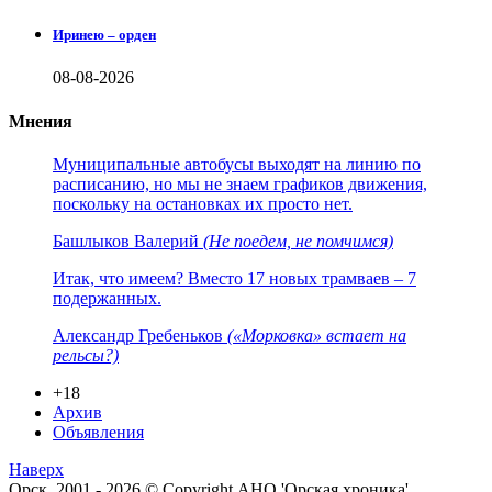
Иринею – орден
08-08-2026
Мнения
Муниципальные автобусы выходят на линию по
расписанию, но мы не знаем графиков движения,
поскольку на остановках их просто нет.
Башлыков Валерий
(Не поедем, не помчимся)
Итак, что имеем? Вместо 17 новых трамваев – 7
подержанных.
Александр Гребеньков
(«Морковка» встает на
рельсы?)
+18
Архив
Объявления
Наверх
Орск. 2001 - 2026 © Copyright АНО 'Орская хроника'.