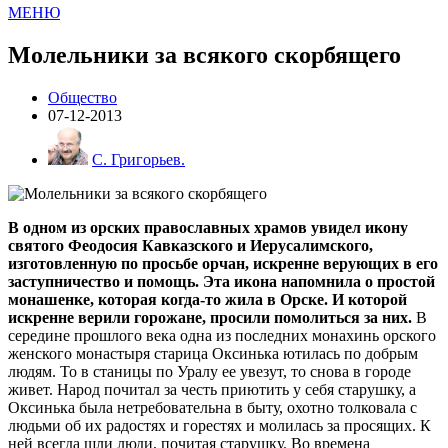
МЕНЮ
Молельники за всякого скорбящего
Общество
07-12-2013
С. Григорьев.
В одном из орских православных храмов увидел икону
святого Феодосия Кавказского и Иерусалимского,
изготовленную по просьбе орчан, искренне верующих в его
заступничество и помощь. Эта икона напомнила о простой
монашенке, которая когда-то жила в Орске. И которой
искренне верили горожане, просили помолиться за них.
В
середине прошлого века одна из последних монахинь орского
женского монастыря старица Оксинька ютилась по добрым
людям. То в станицы по Уралу ее увезут, то снова в городе
живет. Народ почитал за честь приютить у себя старушку, а
Оксинька была нетребовательна в быту, охотно толковала с
людьми об их радостях и горестях и молилась за просящих. К
ней всегда шли люди, почитая старушку. Во времена