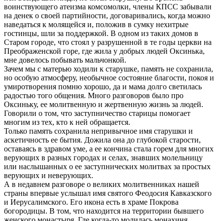
воинствующего атеизма комсомолки, члены КПСС забывали
на денек о своей партийности, договаривались, когда можно
наведаться к молящейся и, положив в сумку нехитрые
гостинцы, шли за поддержкой. В одном из таких домов в
Старом городе, что стоял у разрушенной в те годы церкви на
Преображенской горе, где жила у добрых людей Оксинька,
мне довелось побывать мальчонкой.
Зачем мы с матерью ходили к старушке, память не сохранила,
но особую атмосферу, необычное состояние благости, покоя и
умиротворения помню хорошо, да и мама долго светилась
радостью того общения. Много разговоров было про
Оксиньку, ее молитвенную и жертвенную жизнь за людей.
Говорили о том, что заступничество старицы помогает
многим из тех, кто к ней обращается.
Только память сохранила непривычное имя старушки и
аскетичность ее бытия. Дожила она до глубокой старости,
оставаясь в здравом уме, а ее кончина стала горем для многих
верующих в разных городах и селах, знавших молельницу
или наслышанных о ее заступнических молитвах за простых
верующих и неверующих.
А в недавнем разговоре о великих молитвенниках нашей
страны впервые услышал имя святого Феодосия Кавказского
и Иерусалимского. Его икона есть в храме Покрова
богородицы. В том, что находится на территории бывшего
женского монастыря. Где когда-то молилась монахиня