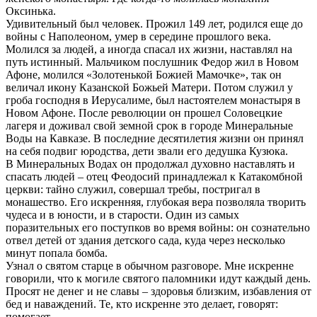
Оксинька.
Удивительный был человек. Прожил 149 лет, родился еще до
войны с Наполеоном, умер в середине прошлого века.
Молился за людей, а иногда спасал их жизни, наставлял на
путь истинный. Мальчиком послушник Федор жил в Новом
Афоне, молился «Золотенькой Божией Мамочке», так он
величал икону Казанской Божьей Матери. Потом служил у
гроба господня в Иерусалиме, был настоятелем монастыря в
Новом Афоне. После революции он прошел Соловецкие
лагеря и доживал свой земной срок в городе Минеральные
Воды на Кавказе. В последние десятилетия жизни он принял
на себя подвиг юродства, дети звали его дедушка Кузюка.
В Минеральных Водах он продолжал духовно наставлять и
спасать людей – отец Феодосий принадлежал к Катакомбной
церкви: тайно служил, совершал требы, постригал в
монашество. Его искренняя, глубокая вера позволяла творить
чудеса и в юности, и в старости. Один из самых
поразительных его поступков во время войны: он сознательно
отвел детей от здания детского сада, куда через несколько
минут попала бомба.
Узнал о святом старце в обычном разговоре. Мне искренне
говорили, что к могиле святого паломники идут каждый день.
Просят не денег и не славы – здоровья близким, избавления от
бед и наваждений. Те, кто искренне это делает, говорят:
помогает.