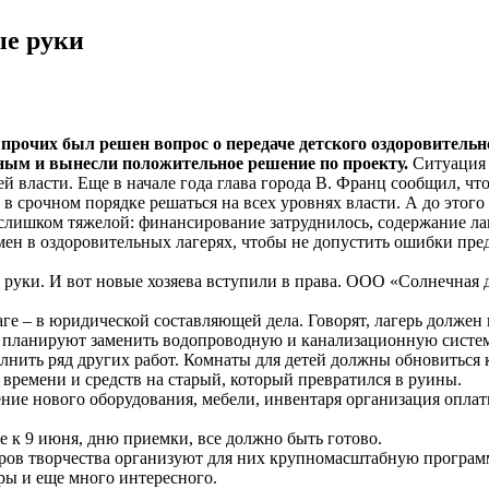
ые руки
 прочих был решен вопрос о передаче детского оздоровитель
ным и вынесли положительное решение по проекту.
Ситуация 
ей власти. Еще в начале года глава города В. Франц сообщил, ч
ал в срочном порядке решаться на всех уровнях власти. А до э
 слишком тяжелой: финансирование затруднилось, содержание ла
н в оздоровительных лагерях, чтобы не допустить ошибки преды
ные руки. И вот новые хозяева вступили в права. ООО «Солнечна
аге – в юридической составляющей дела. Говорят, лагерь должен
ере планируют заменить водопроводную и канализационную систе
лнить ряд других работ. Комнаты для детей должны обновиться
времени и средств на старый, который превратился в руины.
ние нового оборудования, мебели, инвентаря организация оплат
е к 9 июня, дню приемки, все должно быть готово.
нтров творчества организуют для них крупномасштабную програм
гры и еще много интересного.