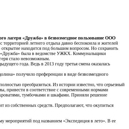
ного лагеря «Дружба» в безвозмездное пользование ООО
с территорией летнего отдыха давно беспокоила и жителей
то открытие находится под большим вопросом. Но сохранить
того «Дружба» была в ведомстве УЖКХ. Коммунальщики
геря стало невозможным.
дущего года. Ведь в 2013 году третья смена оказалась
я долина» получило преференции в виде безвозмездного
 полностью преобразиться. Из истории известно, что серьезный
мы, привести в соответствие с современными нормами
 кроватями, тумбочками и шкафами. Приняли решение
ит из собственных средств. Предполагают, что окупиться
му мероприятий под названием «Экспедиция в лето». В ее