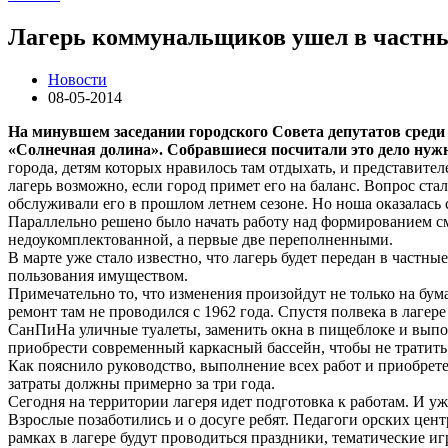
Лагерь коммунальщиков ушел в частн
Новости
08-05-2014
На минувшем заседании городского Совета депутатов среди
«Солнечная долина». Собравшиеся посчитали это дело нуж
города, детям которых нравилось там отдыхать, и представител
лагерь возможно, если город примет его на баланс. Вопрос ст
обслуживали его в прошлом летнем сезоне. Но ноша оказалась
Параллельно решено было начать работу над формированием сме
недоукомплектованной, а первые две переполненными.
В марте уже стало известно, что лагерь будет передан в част
пользования имуществом.
Примечательно то, что изменения произойдут не только на бум
ремонт там не проводился с 1962 года. Спустя полвека в лаг
СанПиНа уличные туалеты, заменить окна в пищеблоке и выпо
приобрести современный каркасный бассейн, чтобы не тратить 
Как пояснило руководство, выполнение всех работ и приобрете
затраты должны примерно за три года.
Сегодня на территории лагеря идет подготовка к работам. И уж
Взрослые позаботились и о досуге ребят. Педагоги орских це
рамках в лагере будут проводиться праздники, тематические и