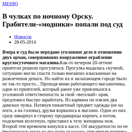
МЕНЮ
В чулках по ночному Орску.
Грабители-«модники» попали под суд
Новости
28-05-2014
Вчера в суд было передано уголовное дело в отношении
двух орчан, совершивших вооруженное ограбление
круглосуточного магазина.
Как-то вечером 20-летние
приятели решили прогуляться. Прогулка выдалась скучной,
ситуацию могли спасти только внезапно изысканные на
развлечения деньги. Но найти их в засыпающем городе было
не так-то просто... Проходя мимо работающего магазинчика,
один из приятелей, который ранее уже привлекался к
уголовной ответственности за свой «веселый» нрав,
предложил быстро заработать. Из кармана он извлек два
дамских чулка. Натянув пикантный предмет одежды (не на
ноги, а на головы), друзья ворвались в магазин. Один из них
сразу швырнул в сторону продавщицы кирпич, а потом,
подскочив вплотную, приставил к телу женщины нож.
Второй тем временем кинулся к кассе. Об аккуратности он не
беспокоился: когда на его пути оказалась стеклянная витрина