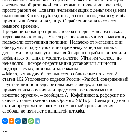
с жевательной резинкой, сигаретами и прочей мелочевкой,
просто разбил ее. Схватив железный ящик с деньгами (в нем
было около 3 тысяч рублей), он дал сигнал подельнику, и оба
приятеля выбежали на улицу. Ограбление заняло совсем
немного времени.
Продавщица быстро пришла в себя и первым делом нажала
«тревожную кнопку». Уже через несколько минут к магазину
подъехали сотрудники полиции. Недалеко от магазина они
обнаружили пару чулок и по-прежнему запертый ящик с
деньгами – видимо, услышав вой сирены, грабители решили
избавиться от улик и уходить налегке. Уйти им удалось, но
ненадолго – вскоре оперативники установили личности
подозреваемых, они были задержаны.
– Молодым людям было вынесено обвинение по части 2
статьи 162 Уголовного кодекса России «Разбой, совершенный
группой лиц по предварительному сговору, а равно с
применением оружия или предметов, используемых в
качестве оружия», – сообщила А. Кофейникова, референт по
связям с общественностью Орского УМВД. – Санкции данной
статьи предусматривают максимальный срок лишения
свободы до пяти лет с выплатой штрафа.