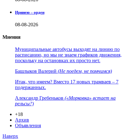
Иринею – орден
08-08-2026
Мнения
Муниципальные автобусы выходят на линию по
расписанию, но мы не знаем графиков движения,
поскольку на остановках их просто нет.
Башлыков Валерий
(Не поедем, не помчимся)
Итак, что имеем? Вместо 17 новых трамваев – 7
подержанных.
Александр Гребеньков
(«Морковка» встает на
рельсы?)
+18
Архив
Объявления
Наверх