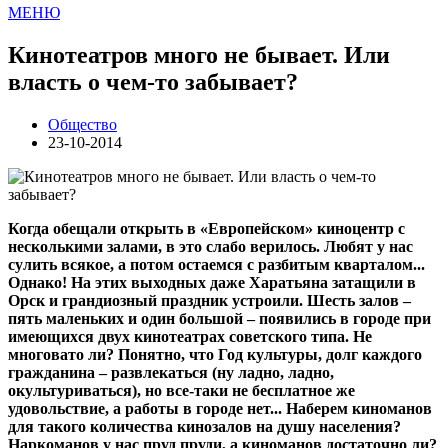
МЕНЮ
Кинотеатров много не бывает. Или
власть о чем-то забывает?
Общество
23-10-2014
Когда обещали открыть в «Европейском» киноцентр с
несколькими залами, в это слабо верилось. Любят у нас
сулить всякое, а потом остаемся с разбитым кварталом...
Однако! На этих выходных даже Харатьяна затащили в
Орск и грандиозный праздник устроили. Шесть залов –
пять маленьких и один большой – появились в городе при
имеющихся двух кинотеатрах советского типа. Не
многовато ли? Понятно, что Год культуры, долг каждого
гражданина – развлекаться (ну ладно, ладно,
окультуриваться), но все-таки не бесплатное же
удовольствие, а работы в городе нет... Наберем киноманов
для такого количества кинозалов на душу населения?
Наркоманов у нас пруд пруди, а киноманов достаточно ли?