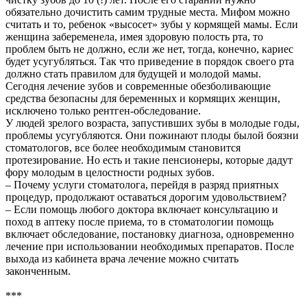
обязательно дочистить самим трудные места. Мифом можно
считать и то, ребенок «высосет» зубы у кормящей мамы. Если
женщина забеременела, имея здоровую полость рта, то
проблем быть не должно, если же нет, тогда, конечно, кариес
будет усугубляться. Так что приведение в порядок своего рта
должно стать правилом для будущей и молодой мамы.
Сегодня лечение зубов и современные обезболивающие
средства безопасны для беременных и кормящих женщин,
исключено только рентген-обследование.
У людей зрелого возраста, запустивших зубы в молодые годы,
проблемы усугубляются. Они пожинают плоды былой боязни
стоматологов, все более необходимым становится
протезирование. Но есть и такие пенсионеры, которые дадут
фору молодым в целостности родных зубов.
– Почему услуги стоматолога, перейдя в разряд приятных
процедур, продолжают оставаться дорогим удовольствием?
– Если помощь любого доктора включает консультацию и
поход в аптеку после приема, то в стоматологии помощь
включает обследование, постановку диагноза, одновременно
лечение при использовании необходимых препаратов. После
выхода из кабинета врача лечение можно считать
законченным.
***