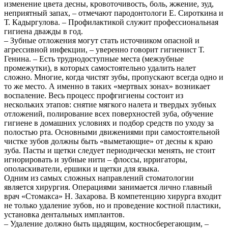
изменение цвета десны, кровоточивость, боль, жжение, зуд,
неприятный запах, – отмечают пародонтологи Е. Сироткина и
Т. Кадыргулова. – Профилактикой служит профессиональная
гигиена дважды в год.
– Зубные отложения могут стать источником опасной и
агрессивной инфекции, – уверенно говорит гигиенист Т.
Генина. – Есть труднодоступные места (межзубные
промежутки), в которых самостоятельно удалить налет
сложно. Многие, когда чистят зубы, пропускают всегда одно и
то же место. А именно в таких «мертвых зонах» возникает
воспаление. Весь процесс профгигиены состоит из
нескольких этапов: снятие мягкого налета и твердых зубных
отложений, полирование всех поверхностей зуба, обучение
гигиене в домашних условиях и подбор средств по уходу за
полостью рта. Основными движениями при самостоятельной
чистке зубов должны быть «выметающие» от десны к краю
зуба. Пасты и щетки следует периодически менять, не стоит
игнорировать и зубные нити – флоссы, ирригаторы,
ополаскиватели, ершики и щетки для языка.
Одним из самых сложных направлений стоматологии
является хирургия. Операциями занимается лично главный
врач «Стомакса» Н. Захарова. В компетенцию хирурга входит
не только удаление зубов, но и проведение костной пластики,
установка дентальных имплантов.
– Удаление должно быть щадящим, костносберегающим, –