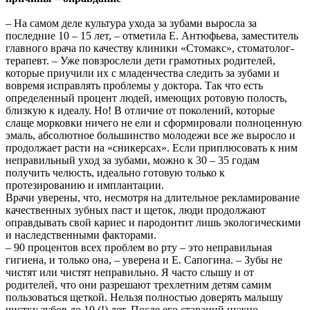
– На самом деле культура ухода за зубами выросла за
последние 10 – 15 лет, – отметила Е. Антюфьева, заместитель
главного врача по качеству клиники «Стомакс», стоматолог-
терапевт. – Уже повзрослели дети грамотных родителей,
которые приучили их с младенчества следить за зубами и
вовремя исправлять проблемы у доктора. Так что есть
определенный процент людей, имеющих ротовую полость,
близкую к идеалу. Но! В отличие от поколений, которые
слаще морковки ничего не ели и сформировали полноценную
эмаль, абсолютное большинство молодежи все же выросло и
продолжает расти на «сникерсах». Если приплюсовать к ним
неправильный уход за зубами, можно к 30 – 35 годам
получить челюсть, идеально готовую только к
протезированию и имплантации.
Врачи уверены, что, несмотря на длительное рекламирование
качественных зубных паст и щеток, люди продолжают
оправдывать свой кариес и пародонтит лишь экологическими
и наследственными факторами.
– 90 процентов всех проблем во рту – это неправильная
гигиена, и только она, – уверена и Е. Сапогина. – Зубы не
чистят или чистят неправильно. Я часто слышу и от
родителей, что они разрешают трехлетним детям самим
пользоваться щеткой. Нельзя полностью доверять малышу
чистку зубов до 10 (!) лет. После его стараний нужно