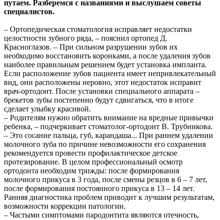
путаем. Разберемся с названиями и выслушаем советы
специалистов.
– Ортопедическая стоматология исправляет недостатки
целостности зубного ряда, – пояснил ортопед Д.
Красноглазов. – При сильном разрушении зубов их
необходимо восстановить коронками, а после удаления зубов
наиболее правильным решением будет установка импланта.
Если расположение зубов пациента имеет непривлекательный
вид, они расположены неровно, этот недостаток исправит
врач-ортодонт. После установки специального аппарата –
брекетов зубы постепенно будут сдвигаться, что в итоге
сделает улыбку красивой.
– Родителям нужно обратить внимание на вредные привычки
ребенка, – подчеркивает стоматолог-ортодонт В. Трубникова.
– Это сосание пальца, губ, карандаша... При раннем удалении
молочного зуба по причине невозможности его сохранения
рекомендуется провести профилактическое детское
протезирование. В целом профессиональный осмотр
ортодонта необходим трижды: после формирования
молочного прикуса в 3 года, после смены резцов в 6 – 7 лет,
после формирования постоянного прикуса в 13 – 14 лет.
Ранняя диагностика проблем приводит к лучшим результатам,
возможности коррекции патологии.
– Частыми симптомами пародонтита являются отечность,