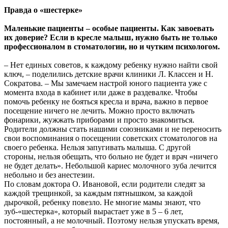
Правда о «шестерке»
Маленькие пациенты – особые пациенты. Как завоевать
их доверие? Если в кресле малыш, нужно быть не только
профессионалом в стоматологии, но и чутким психологом.
– Нет единых советов, к каждому ребенку нужно найти свой
ключ, – поделились детские врачи клиники Л. Классен и Н.
Сократова. – Мы замечаем настрой юного пациента уже с
момента входа в кабинет или даже в раздевалке. Чтобы
помочь ребенку не бояться кресла и врача, важно в первое
посещение ничего не лечить. Можно просто включать
фонарики, жужжать приборами и просто знакомиться.
Родители должны стать нашими союзниками и не переносить
свои воспоминания о посещении советских стоматологов на
своего ребенка. Нельзя запугивать малыша. С другой
стороны, нельзя обещать, что больно не будет и врач «ничего
не будет делать». Небольшой кариес молочного зуба лечится
небольно и без анестезии.
По словам доктора О. Ивановой, если родители следят за
каждой трещинкой, за каждым пятнышком, за каждой
дырочкой, ребенку повезло. Не многие мамы знают, что
зуб-«шестерка», который вырастает уже в 5 – 6 лет,
постоянный, а не молочный. Поэтому нельзя упускать время,