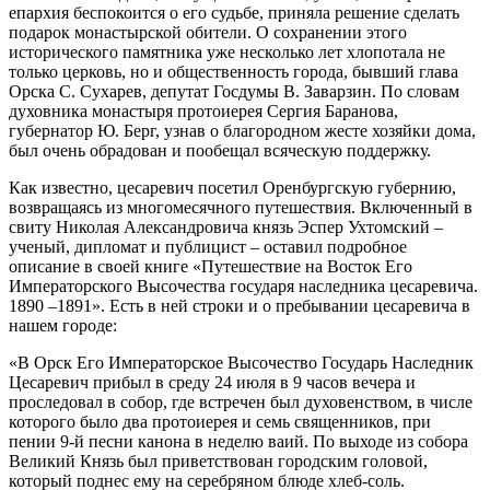
епархия беспокоится о его судьбе, приняла решение сделать
подарок монастырской обители. О сохранении этого
исторического памятника уже несколько лет хлопотала не
только церковь, но и общественность города, бывший глава
Орска С. Сухарев, депутат Госдумы В. Заварзин. По словам
духовника монастыря протоиерея Сергия Баранова,
губернатор Ю. Берг, узнав о благородном жесте хозяйки дома,
был очень обрадован и пообещал всяческую поддержку.
Как известно, цесаревич посетил Оренбургскую губернию,
возвращаясь из многомесячного путешествия. Включенный в
свиту Николая Александровича князь Эспер Ухтомский –
ученый, дипломат и публицист – оставил подробное
описание в своей книге «Путешествие на Восток Его
Императорского Высочества государя наследника цесаревича.
1890 –1891». Есть в ней строки и о пребывании цесаревича в
нашем городе:
«В Орск Его Императорское Высочество Государь Наследник
Цесаревич прибыл в среду 24 июля в 9 часов вечера и
проследовал в собор, где встречен был духовенством, в числе
которого было два протоиерея и семь священников, при
пении 9-й песни канона в неделю ваий. По выходе из собора
Великий Князь был приветствован городским головой,
который поднес ему на серебряном блюде хлеб-соль.