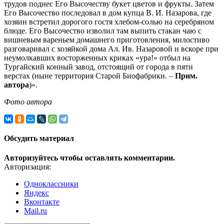
трудов поднес Его Высочеству букет цветов и фрукты. Затем
Его Высочество последовал в дом купца В. И. Назарова, где
хозяин встретил дорогого гостя хлебом-солью на серебряном
блюде. Его Высочество изволил там выпить стакан чаю с
вишневым вареньем домашнего приготовления, милостиво
разговаривал с хозяйкой дома Ал. Ив. Назаровой и вскоре при
неумолкавших восторженных криках «ура!» отбыл на
Тургайский конный завод, отстоящий от города в пяти
верстах (ныне территория Старой Биофабрики. –
Прим.
автора
)».
Фото автора
Обсудить материал
Авторизуйтесь чтобы оставлять комментарии.
Авторизация:
Одноклассники
Яндекс
Вконтакте
Mail.ru