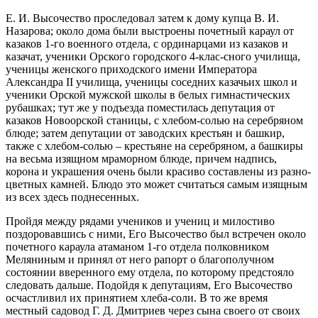
Е. И. Высочество проследовал затем к дому купца В. И.
Назарова; около дома были выстроены почетный караул от
казаков 1-го военного отдела, с ординарцами из казаков и
казачат, ученики Орского городского 4-клас-сного училища,
ученицы женского приходского имени Императора
Александра II училища, ученицы соседних казачьих школ и
ученики Орской мужской школы в белых гимнастических
рубашках; тут же у подъезда поместилась депутация от
казаков Новоорской станицы, с хлебом-солью на серебряном
блюде; затем депутации от заводских крестьян и башкир,
также с хлебом-солью – крестьяне на серебряном, а башкиры
на весьма изящном мраморном блюде, причем надпись,
корона и украшения очень были красиво составлены из разно-
цветных камней. Блюдо это может считаться самым изящным
из всех здесь поднесенных.
Пройдя между рядами учеников и учениц и милостиво
поздоровавшись с ними, Его Высочество был встречен около
почетного караула атаманом 1-го отдела полковником
Меляниным и принял от него рапорт о благополучном
состоянии вверенного ему отдела, по которому предстояло
следовать дальше. Подойдя к депутациям, Его Высочество
осчастливил их принятием хлеба-соли. В то же время
местный садовод Г. Д. Дмитриев через сына своего от своих