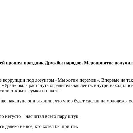
телей прошел праздник Дружбы народов. Мероприятие получи
в коррупции под лозунгом «Мы хотим перемен». Впервые на так
«Урал» была растянута оградительная лента, внутри находилис
сили открыть сумки и пакеты.
е накануне они заявили, что упор будет сделан на молодежь, ос
ыло негусто – насчитал всего пару штук.
ь далеко не все, кто хотел бы прийти.