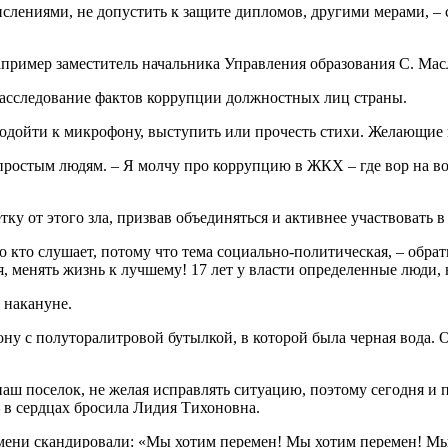
ислениями, не допустить к защите дипломов, другими мерами, – с
пример заместитель начальника Управления образования С. Мас
расследование фактов коррупции должностных лиц страны.
одойти к микрофону, выступить или прочесть стихи. Желающие
простым людям. – Я молчу про коррупцию в ЖКХ – где вор на во
тку от этого зла, призвав объединяться и активнее участвовать 
 кто слушает, потому что тема социально-политическая, – обрат
я, менять жизнь к лучшему! 17 лет у власти определенные люди, 
 накануне.
у с полуторалитровой бутылкой, в которой была черная вода. 
наш поселок, не желая исправлять ситуацию, поэтому сегодня и
– в сердцах бросила Лидия Тихоновна.
емени скандировали: «Мы хотим перемен! Мы хотим перемен! М