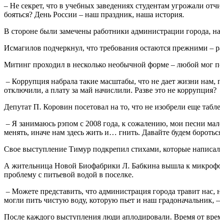
– Не секрет, что в учебных заведениях студентам угрожали отч
бояться? День России – наш праздник, наша история.
В стороне были замечены работники администрации города, на
Исмагилов подчеркнул, что требования остаются прежними – 
Митинг проходил в несколько необычной форме – любой мог п
– Коррупция набрала такие масштабы, что не дает жизни нам, 
отключили, а плату за май начислили. Разве это не коррупция?
Депутат П. Коровин посетовал на то, что не изобрели еще табле
– Я занимаюсь рэпом с 2008 года, к сожалению, мои песни мало
менять, иначе нам здесь жить и… гнить. Давайте будем боротьс
Свое выступление Тимур подкрепил стихами, которые написал
А жительница Новой Биофабрики Л. Бабкина вышла к микрофон
проблему с питьевой водой в поселке.
– Можете представить, что администрация города травит нас, 
могли пить чистую воду, которую пьет и наш градоначальник, 
После каждого выступления люди аплодировали. Время от вр