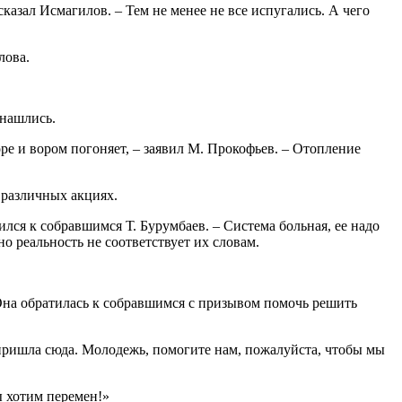
казал Исмагилов. – Тем не менее не все испугались. А чего
лова.
 нашлись.
ре и вором погоняет, – заявил М. Прокофьев. – Отопление
в различных акциях.
ился к собравшимся Т. Бурумбаев. – Система больная, ее надо
но реальность не соответствует их словам.
Она обратилась к собравшимся с призывом помочь решить
 пришла сюда. Молодежь, помогите нам, пожалуйста, чтобы мы
ы хотим перемен!»