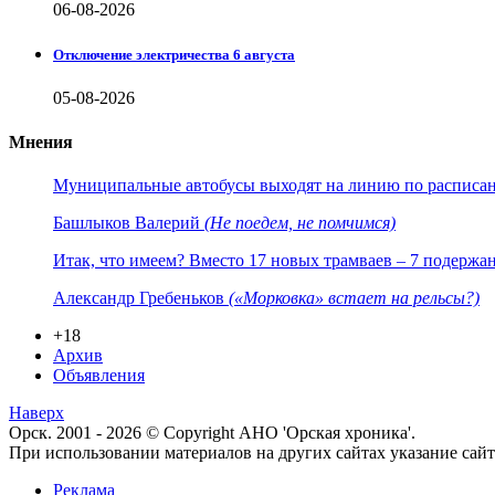
06-08-2026
Отключение электричества 6 августа
05-08-2026
Мнения
Муниципальные автобусы выходят на линию по расписанию
Башлыков Валерий
(Не поедем, не помчимся)
Итак, что имеем? Вместо 17 новых трамваев – 7 подержа
Александр Гребеньков
(«Морковка» встает на рельсы?)
+18
Архив
Объявления
Наверх
Орск. 2001 - 2026 © Copyright АНО 'Орская хроника'.
При использовании материалов на других сайтах указание са
Реклама