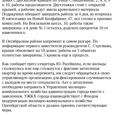
домах с двускатной крышей по улице Станционной, 2, 4, 6, 9
и 10, работы продолжаются. Двухэтажки стоят с открытой
крышей, а рабочие ждут завоза кровельного материала.
Подрядчики обещают завершить работы за 4 дня, ко вторнику.
В пятиэтажке на Новой Биофабрике, 67, все готово к приемке
комиссией. На Вокзальном шоссе, 10, работы также
завершены, а в доме № 1 осталось доделать процентов 10 от
намеченного.
В Октябрьском районе капремонт в самом разгаре. По
информации первого заместителя руководителя С. Стрелкова,
крыши обновляют на 10 домах: работы на 5 объектах
полностью завершены, 5 кровель еще в процессе.
Как сообщает пресс-секретарь Ю. Расейкина, если жильцы
столкнулись или еще столкнутся с фактами затопления
квартир во время капремонта, им следует обращаться в свою
управляющую организацию для фиксирования случившегося
с выходом на место специалиста. Акт о затоплении
необходимо направить в Управление жилищно-
коммунального хозяйства администрации города вместе с
заявлением. УЖКХ города взаимодействует с Фондом
модернизации жилищно-коммунального хозяйства
Оренбургской области и должно принять соответствующие
меры.