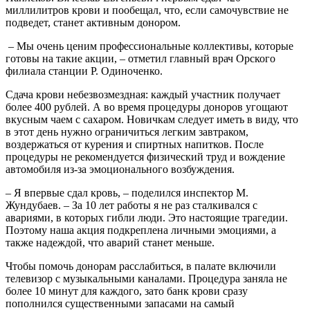
миллилитров крови и пообещал, что, если самочувствие не
подведет, станет активным донором.
– Мы очень ценим профессиональные коллективы, которые
готовы на такие акции, – отметил главный врач Орского
филиала станции Р. Одиноченко.
Сдача крови небезвозмездная: каждый участник получает
более 400 рублей. А во время процедуры доноров угощают
вкусным чаем с сахаром. Новичкам следует иметь в виду, что
в этот день нужно ограничиться легким завтраком,
воздержаться от курения и спиртных напитков. После
процедуры не рекомендуется физический труд и вождение
автомобиля из-за эмоционального возбуждения.
– Я впервые сдал кровь, – поделился инспектор М.
Жундубаев. – За 10 лет работы я не раз сталкивался с
авариями, в которых гибли люди. Это настоящие трагедии.
Поэтому наша акция подкреплена личными эмоциями, а
также надеждой, что аварий станет меньше.
Чтобы помочь донорам расслабиться, в палате включили
телевизор с музыкальными каналами. Процедура заняла не
более 10 минут для каждого, зато банк крови сразу
пополнился существенными запасами на самый