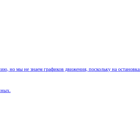
, но мы не знаем графиков движения, поскольку на остановках
нных.