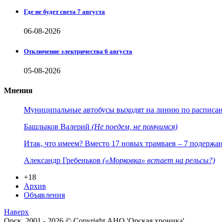
Где не будет света 7 августа
06-08-2026
Отключение электричества 6 августа
05-08-2026
Мнения
Муниципальные автобусы выходят на линию по расписанию
Башлыков Валерий
(Не поедем, не помчимся)
Итак, что имеем? Вместо 17 новых трамваев – 7 подержа
Александр Гребеньков
(«Морковка» встает на рельсы?)
+18
Архив
Объявления
Наверх
Орск. 2001 - 2026 © Copyright АНО 'Орская хроника'.