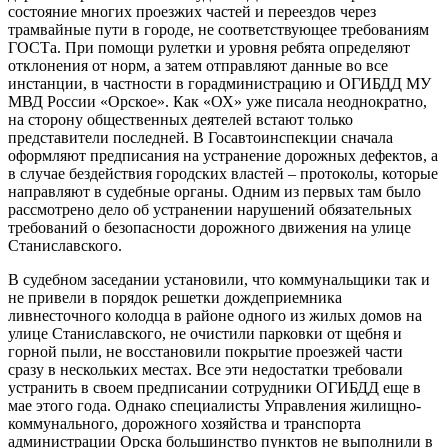
состояние многих проезжих частей и переездов через
трамвайные пути в городе, не соответствующее требованиям
ГОСТа. При помощи рулетки и уровня ребята определяют
отклонения от норм, а затем отправляют данные во все
инстанции, в частности в горадминистрацию и ОГИБДД МУ
МВД России «Орское». Как «ОХ» уже писала неоднократно,
на сторону общественных деятелей встают только
представители последней. В Госавтоинспекции сначала
оформляют предписания на устранение дорожных дефектов, а
в случае бездействия городских властей – протоколы, которые
направляют в судебные органы. Одним из первых там было
рассмотрено дело об устранении нарушений обязательных
требований о безопасности дорожного движения на улице
Станиславского.
В судебном заседании установили, что коммунальщики так и
не привели в порядок решетки дождеприемника
ливнесточного колодца в районе одного из жилых домов на
улице Станиславского, не очистили парковки от щебня и
горной пыли, не восстановили покрытие проезжей части
сразу в нескольких местах. Все эти недостатки требовали
устранить в своем предписании сотрудники ОГИБДД еще в
мае этого года. Однако специалисты Управления жилищно-
коммунального, дорожного хозяйства и транспорта
администрации Орска большинство пунктов не выполнили в