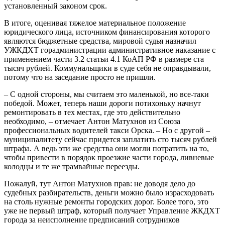
установленный законом срок.
В итоге, оценивая тяжелое материальное положение
юридического лица, источником финансирования которого
являются бюджетные средства, мировой судья назначил
УЖКДХТ горадминистрации административное наказание с
применением части 3.2 статьи 4.1 КоАП РФ в размере ста
тысяч рублей. Коммунальщики в суде себя не оправдывали,
потому что на заседание просто не пришли.
– С одной стороны, мы считаем это маленькой, но все-таки
победой. Может, теперь наши дороги потихоньку начнут
ремонтировать в тех местах, где это действительно
необходимо, – отмечает Антон Матухнов из Союза
профессиональных водителей такси Орска. – Но с другой –
муниципалитету сейчас придется заплатить сто тысяч рублей
штрафа. А ведь эти же средства они могли потратить на то,
чтобы привести в порядок проезжие части города, ливневые
колодцы и те же трамвайные переезды.
Пожалуй, тут Антон Матухнов прав: не доводя дело до
судебных разбирательств, деньги можно было израсходовать
на столь нужные ремонты городских дорог. Более того, это
уже не первый штраф, который получает Управление ЖКДХТ
города за неисполнение предписаний сотрудников