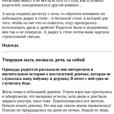
Несколько минут я не могла встать со стула, как и позвать
родителей, находившихся в другой комнате…
А когда подняла расческу с пола, то обратила внимание на
небольшую дырку в стене – в бетонной стене, в которой для
того, чтобы на нее что-то повесить, отцу приходилось
использовать дрель и дюбели! Родители были в недоумении,
мне так и не поверили. А дырку в стене потом мама заделала
строительной смесью.
Надежда.
Умершая мать позвала дочь за собой
Однажды родители рассказали мне интересную и
поучительную историю о шестилетней девочке, которая не
слушалась папу, бабушку и дедушку. В итоге с ней едва не
случилась беда.
Жила семья в небольшой деревне. Утром взрослые проснулись
и обнаружили, что малышка исчезла, хотя дверь в дом была
закрыта изнутри, окна тоже. Переполошились все жители.
Начали искать девочку. Но она как сквозь землю провалилась!
Поиски не прекращались ни днем ни ночью. Нашли ее лишь