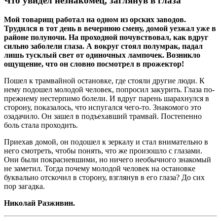
Что увидел незнакомец, заглянув в глаза
Мой товарищ работал на одном из орских заводов.
Трудился в тот день в вечернюю смену, домой уезжал уже в
районе полуночи. На проходной почувствовал, как вдруг
сильно заболели глаза. А вокруг стоял полумрак, падал
лишь тусклый свет от одиночных лампочек. Возникло
ощущение, что он словно посмотрел в прожектор!
Пошел к трамвайной остановке, где стояли другие люди. К
нему подошел молодой человек, попросил закурить. Глаза по-
прежнему нестерпимо болели. И вдруг парень шарахнулся в
сторону, показалось, что испугался чего-то. Знакомого это
озадачило. Он зашел в подъехавший трамвай. Постепенно
боль стала проходить.
Приехав домой, он подошел к зеркалу и стал внимательно в
него смотреть, чтобы понять, что же произошло с глазами.
Они были покрасневшими, но ничего необычного знакомый
не заметил. Тогда почему молодой человек на остановке
буквально отскочил в сторону, взглянув в его глаза? До сих
пор загадка.
Николай Разживин.