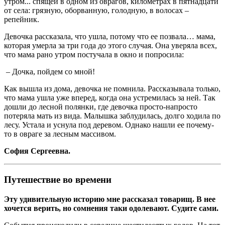
утром... спящей в одном из оврагов, километрах в пятнадцати
от села: грязную, оборванную, голодную, в волосах –
репейник.
Девочка рассказала, что ушла, потому что ее позвала… мама,
которая умерла за три года до этого случая. Она уверяла всех,
что мама рано утром постучала в окно и попросила:
– Дочка, пойдем со мной!
Как вышла из дома, девочка не помнила. Рассказывала только,
что мама ушла уже вперед, когда она устремилась за ней. Так
дошли до лесной полянки, где девочка просто-напросто
потеряла мать из вида. Малышка заблудилась, долго ходила по
лесу. Устала и уснула под деревом. Однако нашли ее почему-
то в овраге за лесным массивом.
София Сергеевна.
Путешествие во времени
Эту удивительную историю мне рассказал товарищ. В нее
хочется верить, но сомнения таки одолевают. Судите сами.