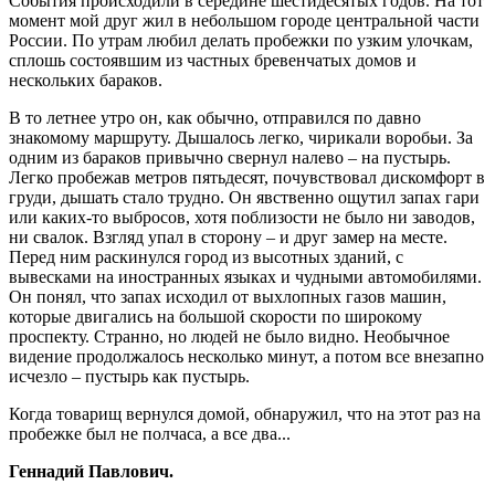
События происходили в середине шестидесятых годов. На тот
момент мой друг жил в небольшом городе центральной части
России. По утрам любил делать пробежки по узким улочкам,
сплошь состоявшим из частных бревенчатых домов и
нескольких бараков.
В то летнее утро он, как обычно, отправился по давно
знакомому маршруту. Дышалось легко, чирикали воробьи. За
одним из бараков привычно свернул налево – на пустырь.
Легко пробежав метров пятьдесят, почувствовал дискомфорт в
груди, дышать стало трудно. Он явственно ощутил запах гари
или каких-то выбросов, хотя поблизости не было ни заводов,
ни свалок. Взгляд упал в сторону – и друг замер на месте.
Перед ним раскинулся город из высотных зданий, с
вывесками на иностранных языках и чудными автомобилями.
Он понял, что запах исходил от выхлопных газов машин,
которые двигались на большой скорости по широкому
проспекту. Странно, но людей не было видно. Необычное
видение продолжалось несколько минут, а потом все внезапно
исчезло – пустырь как пустырь.
Когда товарищ вернулся домой, обнаружил, что на этот раз на
пробежке был не полчаса, а все два...
Геннадий Павлович.