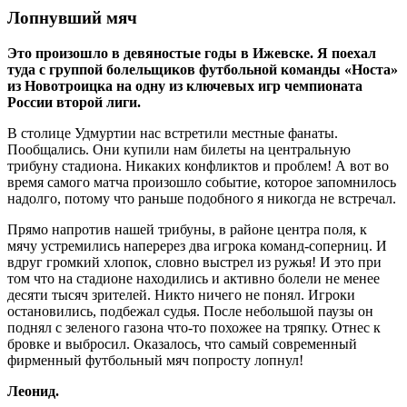
Лопнувший мяч
Это произошло в девяностые годы в Ижевске. Я поехал
туда с группой болельщиков футбольной команды «Носта»
из Новотроицка на одну из ключевых игр чемпионата
России второй лиги.
В столице Удмуртии нас встретили местные фанаты.
Пообщались. Они купили нам билеты на центральную
трибуну стадиона. Никаких конфликтов и проблем! А вот во
время самого матча произошло событие, которое запомнилось
надолго, потому что раньше подобного я никогда не встречал.
Прямо напротив нашей трибуны, в районе центра поля, к
мячу устремились наперерез два игрока команд-соперниц. И
вдруг громкий хлопок, словно выстрел из ружья! И это при
том что на стадионе находились и активно болели не менее
десяти тысяч зрителей. Никто ничего не понял. Игроки
остановились, подбежал судья. После небольшой паузы он
поднял с зеленого газона что-то похожее на тряпку. Отнес к
бровке и выбросил. Оказалось, что самый современный
фирменный футбольный мяч попросту лопнул!
Леонид.