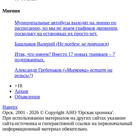
Мнения
Муниципальные автобусы выходят на линию по
расписанию, но мы не знаем графиков движения,
поскольку на остановках их просто нет.
Башлыков Валерий
(Не поедем, не помчимся)
Итак, что имеем? Вместо 17 новых трамваев – 7
подержанных.
Александр Гребеньков
(«Морковка» встает на
рельсы?)
+18
Архив
Объявления
Наверх
Орск. 2001 - 2026 © Copyright АНО 'Орская хроника'.
При использовании материалов на других сайтах указание
сайта-источника и гиперактивной ссылки на первоначальный
информационный материал обязательно.