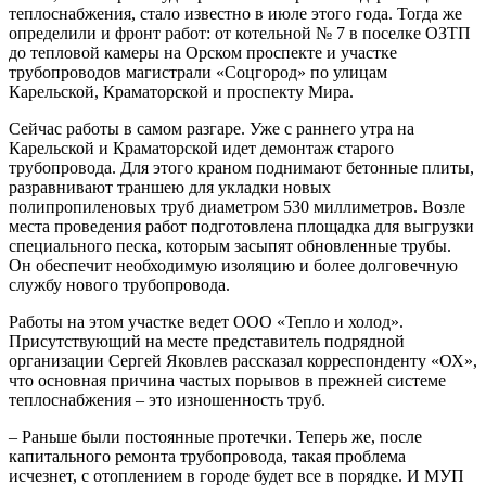
теплоснабжения, стало известно в июле этого года. Тогда же
определили и фронт работ: от котельной № 7 в поселке ОЗТП
до тепловой камеры на Орском проспекте и участке
трубопроводов магистрали «Соцгород» по улицам
Карельской, Краматорской и проспекту Мира.
Сейчас работы в самом разгаре. Уже с раннего утра на
Карельской и Краматорской идет демонтаж старого
трубопровода. Для этого краном поднимают бетонные плиты,
разравнивают траншею для укладки новых
полипропиленовых труб диаметром 530 миллиметров. Возле
места проведения работ подготовлена площадка для выгрузки
специального песка, которым засыпят обновленные трубы.
Он обеспечит необходимую изоляцию и более долговечную
службу нового трубопровода.
Работы на этом участке ведет ООО «Тепло и холод».
Присутствующий на месте представитель подрядной
организации Сергей Яковлев рассказал корреспонденту «ОХ»,
что основная причина частых порывов в прежней системе
теплоснабжения – это изношенность труб.
– Раньше были постоянные протечки. Теперь же, после
капитального ремонта трубопровода, такая проблема
исчезнет, с отоплением в городе будет все в порядке. И МУП