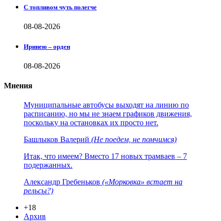
С топливом чуть полегче
08-08-2026
Иринею – орден
08-08-2026
Мнения
Муниципальные автобусы выходят на линию по
расписанию, но мы не знаем графиков движения,
поскольку на остановках их просто нет.
Башлыков Валерий
(Не поедем, не помчимся)
Итак, что имеем? Вместо 17 новых трамваев – 7
подержанных.
Александр Гребеньков
(«Морковка» встает на
рельсы?)
+18
Архив