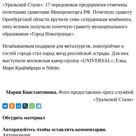
«Уральской Стали». 17 передовиков
предприятия
отмечены
п
очетными грамотами Минпромторга РФ. Почетную грамоту
Оренбургской области
вр
учили
семи
сотрудникам комбината,
пять
человек
получили
п
очетную грамоту муниципального
образования «
Г
ород Новотроицк».
Незабываемым подарком для металлургов, новотройчан и
гостей города стал
п
арад звезд российской эстрады. Для них
выступили московская кавер-группа «UNIVERSAL»,
Е
лка,
Мари Краймбрери и Niletto.
Мария Кон
с
тантинова.
Фото предоставлено пресс-службой
«Уральской Стали»
Обсудить материал
Авторизуйтесь чтобы оставлять комментарии.
Авторизация: