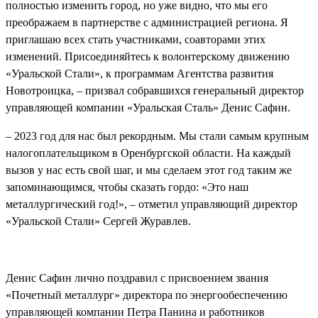
полностью изменить
город
, но уже видно, что мы его
преображаем в партнерстве с администрацией региона. Я
приглашаю всех стать участниками, соавторами этих
изменений. Присоединяйтесь к волонт
е
рскому движению
«Уральской Стали», к программам Агентства развития
Новотроицка, –
призвал собравшихся
генеральный директор
управляющей компании «Уральская Сталь» Денис Сафин.
–
2023 год для нас был рекордным. Мы стали самым крупным
налогоплат
е
льщиком в Оренбургской области. На каждый
вызов у нас есть свой шаг, и мы сделаем этот год таким же
запоминающимся, чтобы сказать гордо: «
Э
то наш
металлургический год!», – отметил управляющий директор
«Уральской Стали» Сергей Журавл
е
в.
Денис Сафин лично поздравил с присвоением звания
«Поч
е
тный металлург» директора по энергообеспечению
управляющей компании Петра Панина и работников