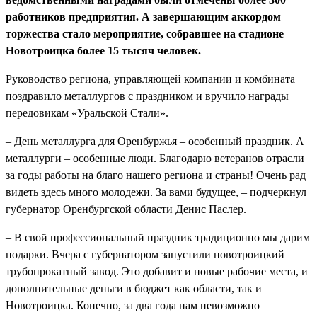
работников
предприятия
.
А завершающим аккордом
торжест
ва стало мероприятие, собравшее
на стадионе
Новотроицка
более 15
тысяч
человек.
Руковод
ство
региона, управляющей компании и комбината
поздравил
о
металлургов с праздником и вручил
о
награды
передовикам «Уральской Стали».
–
День металлурга для Ор
енбур
жья
–
особенный праздник. А
металлурги
–
особенные люди. Благодарю ветеранов отрасли
за годы работы на благо нашего региона и страны! Очень рад
видеть здесь много молодежи. За вами будущее, – подчеркнул
губернатор
Оренбургской области
Денис Паслер.
–
В свой профессиональный праздник традиционно мы дарим
подарки. Вчера с губернатором запустили новотроицкий
труб
оп
рокатный завод. Это
добавит и
новы
е
рабочи
е
мест
а
,
и
дополнительные деньги в бюджет
как
области,
так
и
Новотроицка. Конечно, за два года нам невозможно