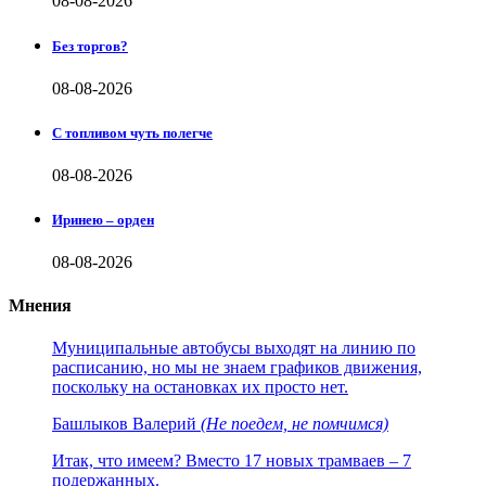
08-08-2026
Без торгов?
08-08-2026
С топливом чуть полегче
08-08-2026
Иринею – орден
08-08-2026
Мнения
Муниципальные автобусы выходят на линию по
расписанию, но мы не знаем графиков движения,
поскольку на остановках их просто нет.
Башлыков Валерий
(Не поедем, не помчимся)
Итак, что имеем? Вместо 17 новых трамваев – 7
подержанных.