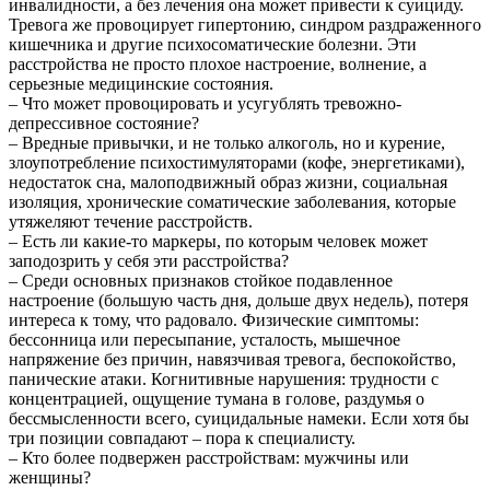
инвалидности, а без лечения она может привести к суициду.
Тревога же провоцирует гипертонию, синдром раздраженного
кишечника и другие психосоматические болезни. Эти
расстройства не просто плохое настроение, волнение, а
серьезные медицинские состояния.
– Что может провоцировать и усугублять тревожно-
депрессивное состояние?
– Вредные привычки, и не только алкоголь, но и курение,
злоупотребление психостимуляторами (кофе, энергетиками),
недостаток сна, малоподвижный образ жизни, социальная
изоляция, хронические соматические заболевания, которые
утяжеляют течение расстройств.
– Есть ли какие-то маркеры, по которым человек может
заподозрить у себя эти расстройства?
– Среди основных признаков стойкое подавленное
настроение (большую часть дня, дольше двух недель), потеря
интереса к тому, что радовало. Физические симптомы:
бессонница или пересыпание, усталость, мышечное
напряжение без причин, навязчивая тревога, беспокойство,
панические атаки. Когнитивные нарушения: трудности с
концентрацией, ощущение тумана в голове, раздумья о
бессмысленности всего, суицидальные намеки. Если хотя бы
три позиции совпадают – пора к специалисту.
– Кто более подвержен расстройствам: мужчины или
женщины?