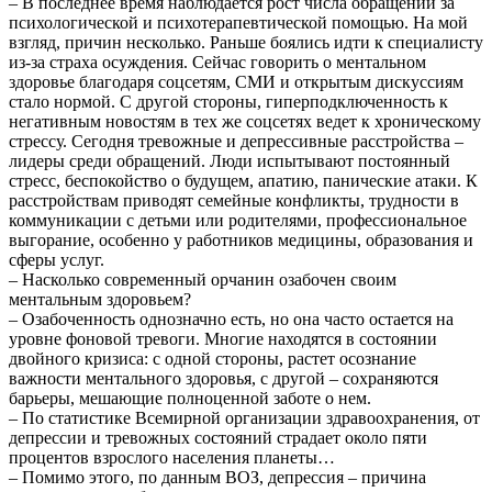
– В последнее время наблюдается рост числа обращений за
психологической и психотерапевтической помощью. На мой
взгляд, причин несколько. Раньше боялись идти к специалисту
из-за страха осуждения. Сейчас говорить о ментальном
здоровье благодаря соцсетям, СМИ и открытым дискуссиям
стало нормой. С другой стороны, гиперподключенность к
негативным новостям в тех же соцсетях ведет к хроническому
стрессу. Сегодня тревожные и депрессивные расстройства –
лидеры среди обращений. Люди испытывают постоянный
стресс, беспокойство о будущем, апатию, панические атаки. К
расстройствам приводят семейные конфликты, трудности в
коммуникации с детьми или родителями, профессиональное
выгорание, особенно у работников медицины, образования и
сферы услуг.
– Насколько современный орчанин озабочен своим
ментальным здоровьем?
– Озабоченность однозначно есть, но она часто остается на
уровне фоновой тревоги. Многие находятся в состоянии
двойного кризиса: с одной стороны, растет осознание
важности ментального здоровья, с другой – сохраняются
барьеры, мешающие полноценной заботе о нем.
– По статистике Всемирной организации здравоохранения, от
депрессии и тревожных состояний страдает около пяти
процентов взрослого населения планеты…
– Помимо этого, по данным ВОЗ, депрессия – причина