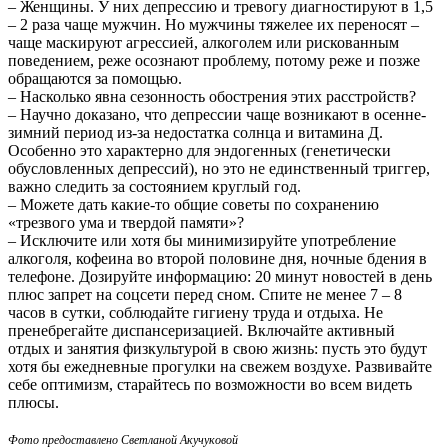
– Женщины. У них депрессию и тревогу диагностируют в 1,5
– 2 раза чаще мужчин. Но мужчины тяжелее их переносят –
чаще маскируют агрессией, алкоголем или рискованным
поведением, реже осознают проблему, потому реже и позже
обращаются за помощью.
– Насколько явна сезонность обострения этих расстройств?
– Научно доказано, что депрессии чаще возникают в осенне-
зимний период из-за недостатка солнца и витамина Д.
Особенно это характерно для эндогенных (генетически
обусловленных депрессий), но это не единственный триггер,
важно следить за состоянием круглый год.
– Можете дать какие-то общие советы по сохранению
«трезвого ума и твердой памяти»?
– Исключите или хотя бы минимизируйте употребление
алкоголя, кофеина во второй половине дня, ночные бдения в
телефоне. Дозируйте информацию: 20 минут новостей в день
плюс запрет на соцсети перед сном. Спите не менее 7 – 8
часов в сутки, соблюдайте гигиену труда и отдыха. Не
пренебрегайте диспансеризацией. Включайте активный
отдых и занятия физкультурой в свою жизнь: пусть это будут
хотя бы ежедневные прогулки на свежем воздухе. Развивайте
себе оптимизм, старайтесь по возможности во всем видеть
плюсы.
Фото предоставлено Светланой Акучуковой