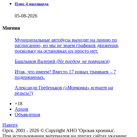
Плюс 4 миллиарда
05-08-2026
Мнения
Муниципальные автобусы выходят на линию по
расписанию, но мы не знаем графиков движения,
поскольку на остановках их просто нет.
Башлыков Валерий
(Не поедем, не помчимся)
Итак, что имеем? Вместо 17 новых трамваев – 7
подержанных.
Александр Гребеньков
(«Морковка» встает на
рельсы?)
+18
Архив
Объявления
Наверх
Орск. 2001 - 2026 © Copyright АНО 'Орская хроника'.
При использовании материалов на других сайтах указание