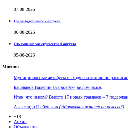
07-08-2026
Где не будет света 7 августа
06-08-2026
Отключение электричества 6 августа
05-08-2026
Мнения
Муниципальные автобусы выходят на линию по расписанию
Башлыков Валерий
(Не поедем, не помчимся)
Итак, что имеем? Вместо 17 новых трамваев – 7 подержа
Александр Гребеньков
(«Морковка» встает на рельсы?)
+18
Архив
Объявления