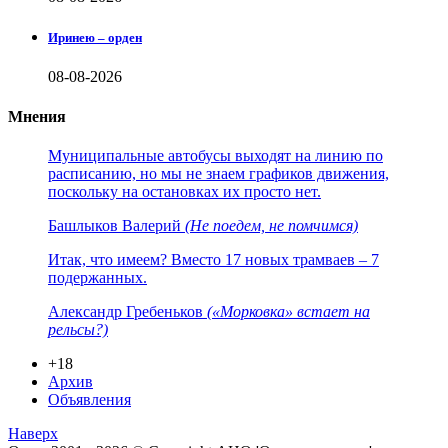
Иринею – орден
08-08-2026
Мнения
Муниципальные автобусы выходят на линию по
расписанию, но мы не знаем графиков движения,
поскольку на остановках их просто нет.
Башлыков Валерий
(Не поедем, не помчимся)
Итак, что имеем? Вместо 17 новых трамваев – 7
подержанных.
Александр Гребеньков
(«Морковка» встает на
рельсы?)
+18
Архив
Объявления
Наверх