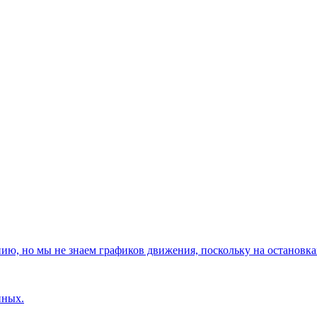
, но мы не знаем графиков движения, поскольку на остановках
нных.