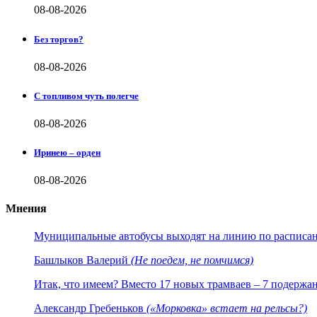
08-08-2026
Без торгов?
08-08-2026
С топливом чуть полегче
08-08-2026
Иринею – орден
08-08-2026
Мнения
Муниципальные автобусы выходят на линию по расписанию
Башлыков Валерий
(Не поедем, не помчимся)
Итак, что имеем? Вместо 17 новых трамваев – 7 подержа
Александр Гребеньков
(«Морковка» встает на рельсы?)