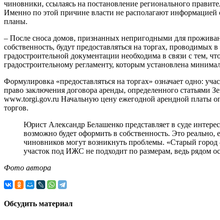
чиновники, ссылаясь на постановление регионального правител
Именно по этой причине власти не располагают информацией о т
планы.
– После сноса домов, признанных непригодными для проживан
собственность, будут предоставляться на торгах, проводимых в
градостроительной документации необходима в связи с тем, ч
градостроительному регламенту, которым установлена минимал
Формулировка «предоставляться на торгах» означает одно: учас
право заключения договора аренды, определенного статьями Зе
www.torgi.gov.ru Начальную цену ежегодной арендной платы оп
торгов.
Юрист Александр Белашенко представляет в суде интерес
возможно будет оформить в собственность. Это реально, 
чиновников могут возникнуть проблемы. «Старый город – 
участок под ИЖС не подходит по размерам, ведь рядом о
Фото автора
Обсудить материал