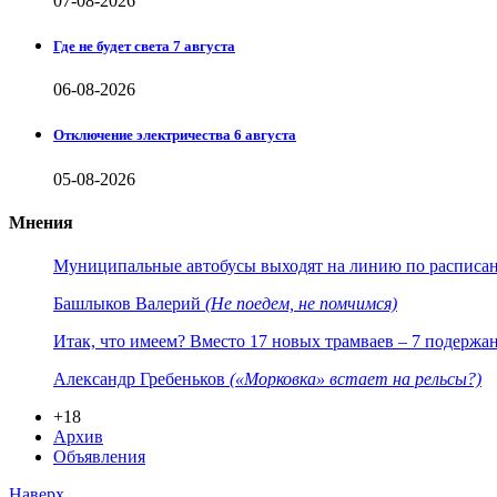
07-08-2026
Где не будет света 7 августа
06-08-2026
Отключение электричества 6 августа
05-08-2026
Мнения
Муниципальные автобусы выходят на линию по расписанию
Башлыков Валерий
(Не поедем, не помчимся)
Итак, что имеем? Вместо 17 новых трамваев – 7 подержа
Александр Гребеньков
(«Морковка» встает на рельсы?)
+18
Архив
Объявления
Наверх