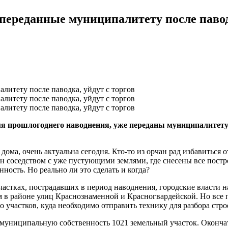
 переданные муниципалитету после павод
я прошлогоднего наводнения, уже переданы муниципалитету
дома, очень актуальна сегодня. Кто-то из орчан рад избавиться 
ен соседством с уже пустующими землями, где снесены все постро
нность. Но реально ли это сделать и когда?
стках, пострадавших в период наводнения, городские власти на
 в районе улиц Краснознаменной и Красногвардейской. Но все 
 участков, куда необходимо отправить технику для разбора стр
 муниципальную собственность 1021 земельный участок. Окончат