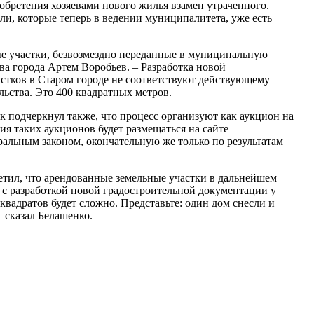
обретения хозяевами нового жилья взамен утраченного.
мли, которые теперь в ведении муниципалитета, уже есть
ые участки, безвозмездно переданные в муниципальную
ава города Артем Воробьев. – Разработка новой
астков в Старом городе не соответствуют действующему
ьства. Это 400 квадратных метров.
ик подчеркнул также, что процесс организуют как аукцион на
ия таких аукционов будет размещаться на сайте
ральным законом, окончательную же только по результатам
етил, что арендованные земельные участки в дальнейшем
т с разработкой новой градостроительной документации у
квадратов будет сложно. Представьте: один дом снесли и
 сказал Белашенко.