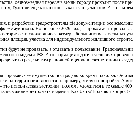
ьства, безвозмездная передача земли городу проходит после при
ом, будет ли еще кто-то отказываться от участков. А вот на зе
ия, и разработки градостроительной документации все земельн
 форме аукциона. Но не ранее 2026 года, – прокомментировал гл
то исторически сложившиеся размеры большинства земельных уч
ьная площадь участка для индивидуального жилищного строител
тки будут не продавать, а отдавать в пользование. Градоначальн
мельного кодекса РФ. А информация о дате и условиях проведен
ределят по результатам рыночной оценки в соответствии с феде
ы горожан, чье имущество пострадало во время паводка. Он отм
если на территории возвести, к примеру, жилую постройку. А во
это историческая застройка, поэтому уложиться в те самые 400 
стались жилые нетронутые здания. Как быть? Большой вопрос!» –