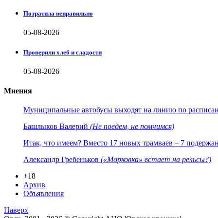
Потратила неправильно
05-08-2026
Проверили хлеб и сладости
05-08-2026
Мнения
Муниципальные автобусы выходят на линию по расписанию
Башлыков Валерий
(Не поедем, не помчимся)
Итак, что имеем? Вместо 17 новых трамваев – 7 подержа
Александр Гребеньков
(«Морковка» встает на рельсы?)
+18
Архив
Объявления
Наверх