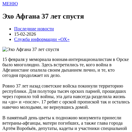
МЕНЮ
Эхо Афгана 37 лет спустя
Последние новости
15-02-2026
Служба информации «ОХ»
15 февраля у мемориала воинам-интернационалистам в Орске
было многолюдно. Здесь встретились те, кого война в
Афганистане опалила своим дыханием лично, и те, кто
сегодня продолжает их дело.
Ровно 37 лет назад советские войска покинули территорию
республики. Для полутора тысяч орских парней, прошедших
через горнило той войны, эта дата навсегда разделила жизнь
на «до» и «после». 17 ребят с орской пропиской так и остались
навечно молодыми, не вернувшись домой.
В памятный день цветы к подножию монумента принесли
ветераны-афганцы, матери погибших, а также глава города
Артём Воробьёв, депутаты, кадеты и участники специальной