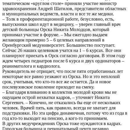
тематическом «круглом столе» приняли участие министр
здравоохранения Андрей Шатилов, представители областных
и муниципальных ведомств, власти и все те же медики.
– Толк в профориентационной работе, безусловно, есть,
выпускники школ идут в медицину, – уверен главный врач
детской больницы Орска Никита Молодцов, который
принимал участие в форуме. – Мы ежегодно выдаем
желающим примерно 5 – 6 целевых направлений в
Оренбургский медуниверситет. Большинство поступает.
Сейчас 26 наших целевиков учатся на 1 – 6 курсах. Все они
планируют приехать в Орск согласно договорам. В этом году
ждем четырех педиатров после 6 курса и двух ординаторов –
реаниматолога и кардиолога.
Руководитель не отрицает, что после пяти отработанных лет
некоторые все равно уезжают из Орска. Но и это неплохой
срок, учитывая, что кто-то все же остается. Да и новое
послевузовское поколение приходит на смену.
– Благодаря вливанию в коллектив молодой крови мы не
ощущаем острой нехватки кадров, – уточняет Никита
Сергеевич. – Конечно, не отказались бы еще от нескольких
человек. Врачей пять, как правило, всегда не хватает для
подстраховки. Но эта цифра динамичная, потому что из года в
год кто-то выходит на пенсию, а кого-то принимаем.
В других медучреждениях Орска тоже нуждаются в кадрах.
Городская больница и перинатальный центр недавно