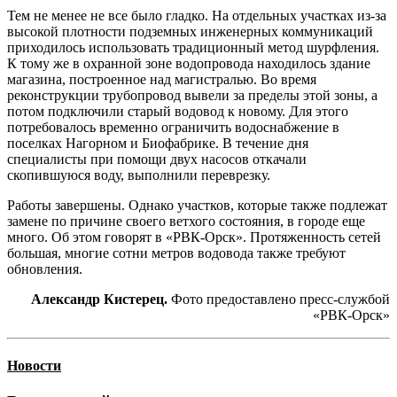
Тем не менее не все было гладко. На отдельных участках из-за
высокой плотности подземных инженерных коммуникаций
приходилось использовать традиционный метод шурфления.
К тому же в охранной зоне водопровода находилось здание
магазина, построенное над магистралью. Во время
реконструкции трубопровод вывели за пределы этой зоны, а
потом подключили старый водовод к новому. Для этого
потребовалось временно ограничить водоснабжение в
поселках Нагорном и Биофабрике. В течение дня
специалисты при помощи двух насосов откачали
скопившуюся воду, выполнили переврезку.
Работы завершены. Однако участков, которые также подлежат
замене по причине своего ветхого состояния, в городе еще
много. Об этом говорят в «РВК-Орск». Протяженность сетей
большая, многие сотни метров водовода также требуют
обновления.
Александр Кистерец.
Фото предоставлено пресс-службой
«РВК-Орск»
Новости