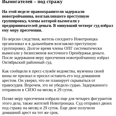
Вымогателей – под стражу
На этой неделе правоохранители задержали
новотройчанина, возглавлявшего преступную
группировку, члены которой вымогали у
предпринимателей деньги. В минувший четверг суд избрал
ему меру пресечения.
По версии следствия, житель соседнего Новотроицка
организовал и в дальнейшем возглавлял преступную
группировку. Долгое время члены ОПГ систематически
вымогали у бизнесменов восточного Оренбуржья деньги.
После задержания меру пресечения новотройчанину избрал
Октябрьский районный суд.
Как сообщили в пресс-службе ведомства, мужчина своей
вины не признал и просил оставить его под домашним
арестом. Он уверял, что не планирует скрываться от
правосудия. Впрочем, это не убедило судью. Задержанного
отправили в СИЗО на месяц и 29 суток.
Позже меру пресечения избрали еще для четырех фигурантов
этого дела, также жителей Новотроицка. Суд отправил двоих
под стражу на месяц и 29 суток. Еще двое получили
домашний арест на тот же срок.