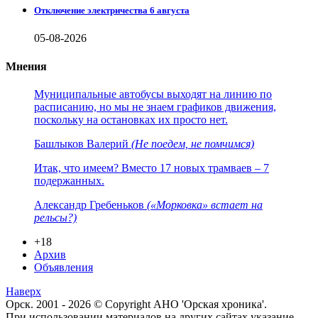
Отключение электричества 6 августа
05-08-2026
Мнения
Муниципальные автобусы выходят на линию по
расписанию, но мы не знаем графиков движения,
поскольку на остановках их просто нет.
Башлыков Валерий
(Не поедем, не помчимся)
Итак, что имеем? Вместо 17 новых трамваев – 7
подержанных.
Александр Гребеньков
(«Морковка» встает на
рельсы?)
+18
Архив
Объявления
Наверх
Орск. 2001 - 2026 © Copyright АНО 'Орская хроника'.
При использовании материалов на других сайтах указание