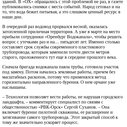
зданий. В «ОХ» обращались с этой проблемой не раз, в газете
публиковались снимки с места событий. Народ сетовал и на
то, что вода бежит питьевая, а это слишком ценный ресурс в
наши дни.
В очередной раз водовод прорвался весной, оказалась
затопленной приличная территория. А уже в марте на место
прибыли сотрудники «Оренбург Водоканала», чтобы решить
вопрос с утечками раз и на… пятьдесят лет. Именно столько
составляет срок службы современного пластикового
трубопровода, которым заменили почти двести метров
старого, проложенного тут еще в середине прошлого века.
Сначала бригада водоканала паяла трубы, готовила участок
под замену. Потом начались земляные работы, причем без
масштабных раскопок, потому что применялся метод
горизонтально направленного бурения. О нем орчане уже
наслышаны.
– Технология позволяет вести работы, не нарушая городского
ландшафта, – комментирует специалист по связям с
общественностью «РВК-Орск» Сергей Суханов. – Она
включает бурение пилотной скважины, ее расширение и
затягивание самого трубопровода. Этот закрытый способ к
тому же значительно ускоряет процесс.