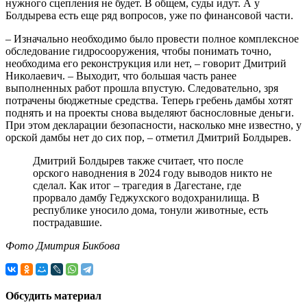
нужного сцепления не будет. В общем, суды идут. А у
Болдырева есть еще ряд вопросов, уже по финансовой части.
– Изначально необходимо было провести полное комплексное
обследование гидросооружения, чтобы понимать точно,
необходима его реконструкция или нет, – говорит Дмитрий
Николаевич. – Выходит, что большая часть ранее
выполненных работ прошла впустую. Следовательно, зря
потрачены бюджетные средства. Теперь гребень дамбы хотят
поднять и на проекты снова выделяют баснословные деньги.
При этом декларации безопасности, насколько мне известно, у
орской дамбы нет до сих пор, – отметил Дмитрий Болдырев.
Дмитрий Болдырев также считает, что после
орского наводнения в 2024 году выводов никто не
сделал. Как итог – трагедия в Дагестане, где
прорвало дамбу Геджухского водохранилища. В
республике уносило дома, тонули животные, есть
пострадавшие.
Фото Дмитрия Бикбова
Обсудить материал