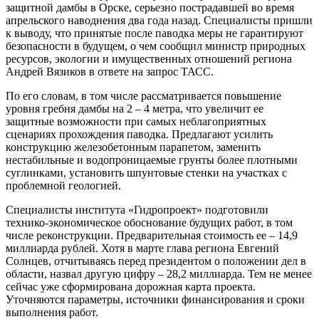
защитной дамбы в Орске, серьезно пострадавшей во время
апрельского наводнения два года назад. Специалисты пришли
к выводу, что принятые после паводка меры не гарантируют
безопасности в будущем, о чем сообщил министр природных
ресурсов, экологии и имущественных отношений региона
Андрей Вязиков в ответе на запрос ТАСС.
По его словам, в том числе рассматривается повышение
уровня гребня дамбы на 2 – 4 метра, что увеличит ее
защитные возможности при самых неблагоприятных
сценариях прохождения паводка. Предлагают усилить
конструкцию железобетонным парапетом, заменить
нестабильные и водопроницаемые грунты более плотными
суглинками, установить шпунтовые стенки на участках с
проблемной геологией.
Специалисты института «Гидропроект» подготовили
технико-экономическое обоснование будущих работ, в том
числе реконструкции. Предварительная стоимость ее – 14,9
миллиарда рублей. Хотя в марте глава региона Евгений
Солнцев, отчитываясь перед президентом о положении дел в
области, назвал другую цифру – 28,2 миллиарда. Тем не менее
сейчас уже сформирована дорожная карта проекта.
Уточняются параметры, источники финансирования и сроки
выполнения работ.