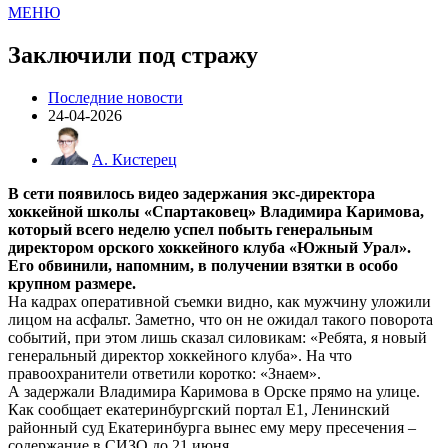
МЕНЮ
Заключили под стражу
Последние новости
24-04-2026
А. Кистерец
В сети появилось видео задержания экс-директора
хоккейной школы «Спартаковец» Владимира Каримова,
который всего неделю успел побыть генеральным
директором орского хоккейного клуба «Южный Урал».
Его обвинили, напомним, в получении взятки в особо
крупном размере.
На кадрах оперативной съемки видно, как мужчину уложили
лицом на асфальт. Заметно, что он не ожидал такого поворота
событий, при этом лишь сказал силовикам: «Ребята, я новый
генеральный директор хоккейного клуба». На что
правоохранители ответили коротко: «Знаем».
А задержали Владимира Каримова в Орске прямо на улице.
Как сообщает екатеринбургский портал Е1, Ленинский
районный суд Екатеринбурга вынес ему меру пресечения –
содержание в СИЗО до 21 июня.