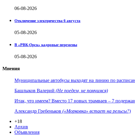
06-08-2026
Отключение электричества 6 августа
05-08-2026
В «РВК-Орск» кадровые перемены
05-08-2026
Мнения
Муниципальные автобусы выходят на линию по расписанию
Башлыков Валерий
(Не поедем, не помчимся)
Итак, что имеем? Вместо 17 новых трамваев – 7 подержа
Александр Гребеньков
(«Морковка» встает на рельсы?)
+18
Архив
Объявления