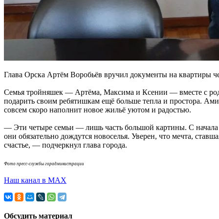
Глава Орска Артём Воробьёв вручил документы на квартиры че
Семья тройняшек — Артёма, Максима и Ксении — вместе с роди
подарить своим ребятишкам ещё больше тепла и простора. Амир
совсем скоро наполнит новое жильё уютом и радостью.
— Эти четыре семьи — лишь часть большой картины. С начала 
они обязательно дождутся новоселья. Уверен, что мечта, ставш
счастье, — подчеркнул глава города.
Фото пресс-службы горадминистрации
Наш канал в МАХ
Обсудить материал