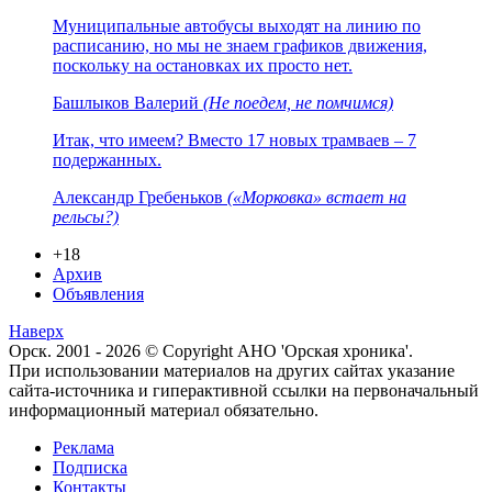
Муниципальные автобусы выходят на линию по
расписанию, но мы не знаем графиков движения,
поскольку на остановках их просто нет.
Башлыков Валерий
(Не поедем, не помчимся)
Итак, что имеем? Вместо 17 новых трамваев – 7
подержанных.
Александр Гребеньков
(«Морковка» встает на
рельсы?)
+18
Архив
Объявления
Наверх
Орск. 2001 - 2026 © Copyright АНО 'Орская хроника'.
При использовании материалов на других сайтах указание
сайта-источника и гиперактивной ссылки на первоначальный
информационный материал обязательно.
Реклама
Подписка
Контакты