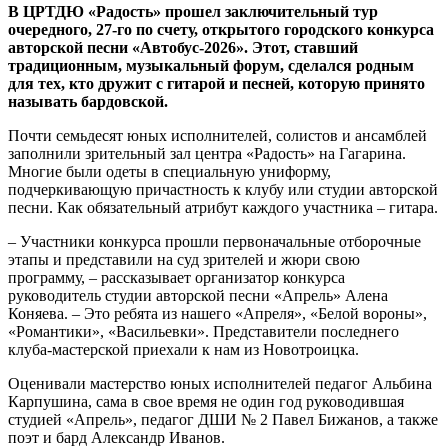
В ЦРТДЮ «Радость» прошел заключительный тур
очередного, 27-го по счету, открытого городского конкурса
авторской песни «Автобус-2026». Этот, ставший
традиционным, музыкальный форум, сделался родным
для тех, кто дружит с гитарой и песней, которую принято
называть бардовской.
Почти семьдесят юных исполнителей, солистов и ансамблей
заполнили зрительный зал центра «Радость» на Гагарина.
Многие были одеты в специальную униформу,
подчеркивающую причастность к клубу или студии авторской
песни. Как обязательный атрибут каждого участника – гитара.
– Участники конкурса прошли первоначальные отборочные
этапы и представили на суд зрителей и жюри свою
программу, – рассказывает организатор конкурса
руководитель студии авторской песни «Апрель» Алена
Коняева. – Это ребята из нашего «Апреля», «Белой вороны»,
«Романтики», «Васильевки». Представители последнего
клуба-мастерской приехали к нам из Новотроицка.
Оценивали мастерство юных исполнителей педагог Альбина
Карпушина, сама в свое время не один год руководившая
студией «Апрель», педагог ДШИ № 2 Павел Бижанов, а также
поэт и бард Александр Иванов.