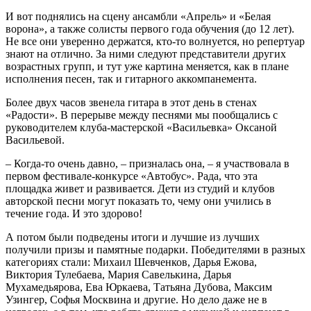
И вот поднялись на сцену ансамбли «Апрель» и «Белая
ворона», а также солисты первого года обучения (до 12 лет).
Не все они уверенно держатся, кто-то волнуется, но репертуар
знают на отлично. За ними следуют представители других
возрастных групп, и тут уже картина меняется, как в плане
исполнения песен, так и гитарного аккомпанемента.
Более двух часов звенела гитара в этот день в стенах
«Радости». В перерыве между песнями мы пообщались с
руководителем клуба-мастерской «Васильевка» Оксаной
Васильевой.
– Когда-то очень давно, – призналась она, – я участвовала в
первом фестивале-конкурсе «Автобус». Рада, что эта
площадка живет и развивается. Дети из студий и клубов
авторской песни могут показать то, чему они учились в
течение года. И это здорово!
А потом были подведены итоги и лучшие из лучших
получили призы и памятные подарки. Победителями в разных
категориях стали: Михаил Шевченков, Дарья Ежова,
Виктория Тулебаева, Мария Савелькина, Дарья
Мухамедьярова, Ева Юркаева, Татьяна Дубова, Максим
Узингер, Софья Москвина и другие. Но дело даже не в