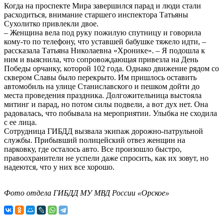
Когда на проспекте Мира завершился парад и люди стали
расходиться, внимание старшего инспектора Татьяны
Сухолитко привлекли двое.
– Женщина вела под руку пожилую спутницу и говорила
кому-то по телефону, что уставшей бабушке тяжело идти, –
рассказала Татьяна Николаевна «Хронике». – Я подошла к
ним и выяснила, что сопровождающая привезла на День
Победы орчанку, которой 102 года. Однако движение рядом со
сквером Славы было перекрыто. Им пришлось оставить
автомобиль на улице Станиславского и пешком дойти до
места проведения праздника. Долгожительница выстояла
митинг и парад, но потом силы подвели, а вот дух нет. Она
радовалась, что побывала на мероприятии. Улыбка не сходила
с ее лица.
Сотрудница ГИБДД вызвала экипаж дорожно-патрульной
службы. Прибывший полицейский отвез женщин на
парковку, где осталось авто. Все произошло быстро,
правоохранители не успели даже спросить, как их зовут, но
надеются, что у них все хорошо.
Фото отдела ГИБДД МУ МВД России «Орское»