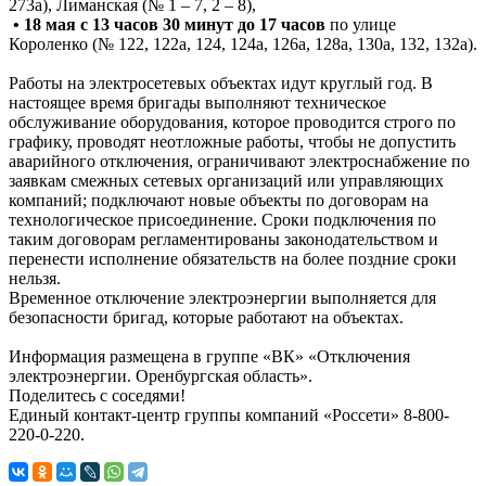
273а), Лиманская (№ 1 – 7, 2 – 8),
• 18 мая с 13 часов 30 минут до 17 часов
по улице
Короленко (№ 122, 122а, 124, 124а, 126а, 128а, 130а, 132, 132а).
Работы на электросетевых объектах идут круглый год. В
настоящее время бригады выполняют техническое
обслуживание оборудования, которое проводится строго по
графику, проводят неотложные работы, чтобы не допустить
аварийного отключения, ограничивают электроснабжение по
заявкам смежных сетевых организаций или управляющих
компаний; подключают новые объекты по договорам на
технологическое присоединение. Сроки подключения по
таким договорам регламентированы законодательством и
перенести исполнение обязательств на более поздние сроки
нельзя.
Временное отключение электроэнергии выполняется для
безопасности бригад, которые работают на объектах.
Информация размещена в группе «ВК» «Отключения
электроэнергии. Оренбургская область».
Поделитесь с соседями!
Единый контакт-центр группы компаний «Россети» 8-800-
220-0-220.