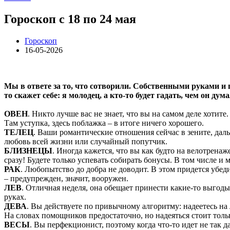
Гороскоп с 18 по 24 мая
Гороскоп
16-05-2026
Мы в ответе за то, что сотворили. Собственными руками и п
то скажет себе: я молодец, а кто-то будет гадать, чем он дума
ОВЕН
. Никто лучше вас не знает, что вы на самом деле хотит
Там уступка, здесь поблажка – в итоге ничего хорошего.
ТЕЛЕЦ
. Ваши романтические отношения сейчас в зените, дальш
любовь всей жизни или случайный попутчик.
БЛИЗНЕЦЫ
. Иногда кажется, что вы как будто на велотренаж
сразу! Будете только успевать собирать бонусы. В том числе и 
РАК
. Любопытство до добра не доводит. В этом придется убеди
– предупрежден, значит, вооружен.
ЛЕВ
. Отличная неделя, она обещает принести какие-то выгоды 
руках.
ДЕВА
. Вы действуете по привычному алгоритму: надеетесь на
На словах помощников предостаточно, но надеяться стоит тольк
ВЕСЫ
. Вы перфекционист, поэтому когда что-то идет не так д