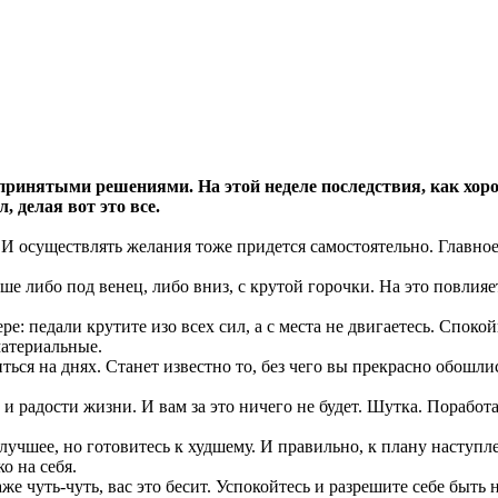
ринятыми решениями. На этой неделе последствия, как хороши
л, делая вот это все.
е. И осуществлять желания тоже придется самостоятельно. Главн
е либо под венец, либо вниз, с крутой горочки. На это повлияет
ере: педали крутите изо всех сил, а с места не двигаетесь. Споко
материальные.
ться на днях. Станет известно то, без чего вы прекрасно обошли
и радости жизни. И вам за это ничего не будет. Шутка. Поработат
 лучшее, но готовитесь к худшему. И правильно, к плану наступ
о на себя.
аже чуть-чуть, вас это бесит. Успокойтесь и разрешите себе быть